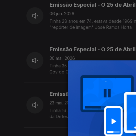
Emissão Especial - O 25 de Abri
06 jun. 2026
Tinha 28 anos em 74, estava desde 1969 na
"repórter de imagem" José Ramos Horta.
Emissão Especial - O 25 de Abri
30 mai. 2026
Tinha 35 anos em 74 e já era advogado com 
Gov de Guterres. Lidera a Comissão de Lib
Emissão Especial - O 25 de Abr
23 mai. 2026
Tinha 16 anos em 74. Estava quase a entrar
da Defesa do Ambiente em Portugal