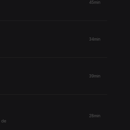
45min
34min
39min
28min
e de