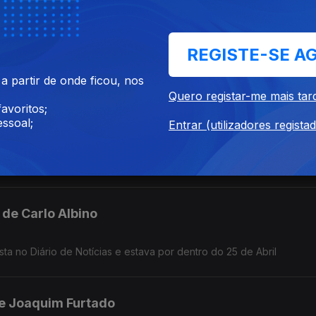
 de Alfredo Barroso (2ªp)
jurista, foi jornalista e acompanhou praticamente toda a vida politi
REGISTE-SE A
 partir de onde ficou, nos
Quero registar-me mais tar
avoritos;
 de Alfredo Barroso (1ªP)
ssoal;
Entrar (utilizadores regista
jurista, foi jornalista e acompanhou praticamente toda a vida politi
esidente
 de Carlo Albino
sta no Diário de Notícias e estava por dentro do 25 de Abril
de Joaquim Furtado