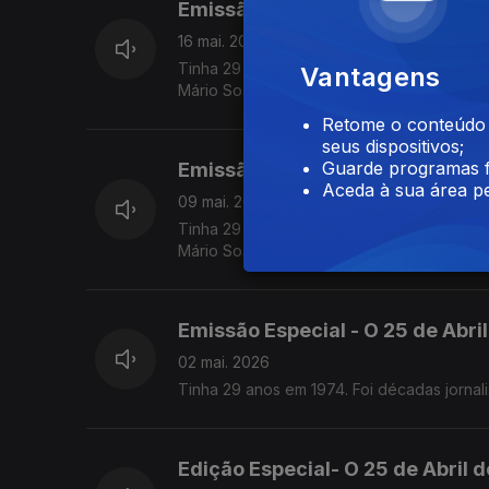
Emissão Especial - O 25 de Abril
16 mai. 2026
Tinha 29 anos em 74, Estava na tropa como 
Vantagens
Mário Soares.
Retome o conteúdo a
seus dispositivos;
Guarde programas f
Emissão Especial - O 25 de Abril
Aceda à sua área pe
09 mai. 2026
Tinha 29 anos em 74, Estava na tropa como 
Mário Soares,
Desde MNE até Chefe da Casa Civil do Pr
Emissão Especial - O 25 de Abril
02 mai. 2026
Tinha 29 anos em 1974. Foi décadas jornali
Edição Especial- O 25 de Abril 