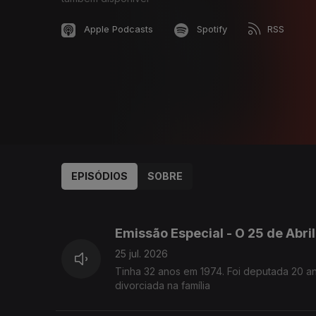
Apple Podcasts
Spotify
RSS
EPISÓDIOS
SOBRE
928016
913743
898736
Emissão Especial - O 25 de Abri
25 jul. 2026
Tinha 32 anos em 1974. Foi deputada 20 an
divorciada na família