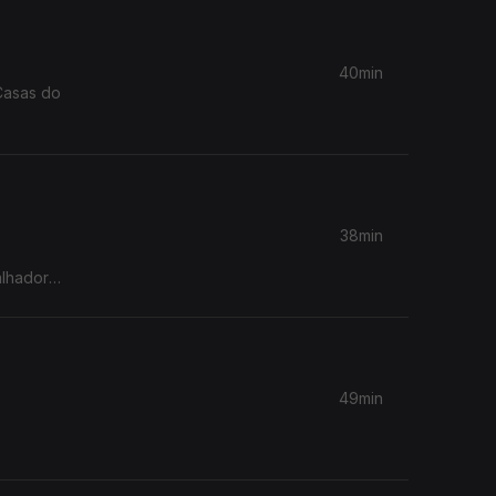
40min
Casas do
38min
alhadores
49min