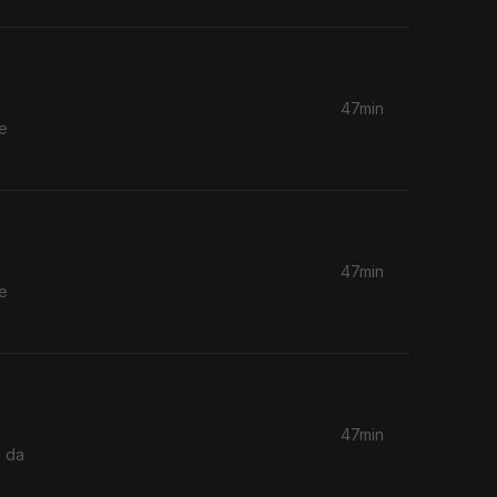
47min
 e
47min
 e
47min
o da