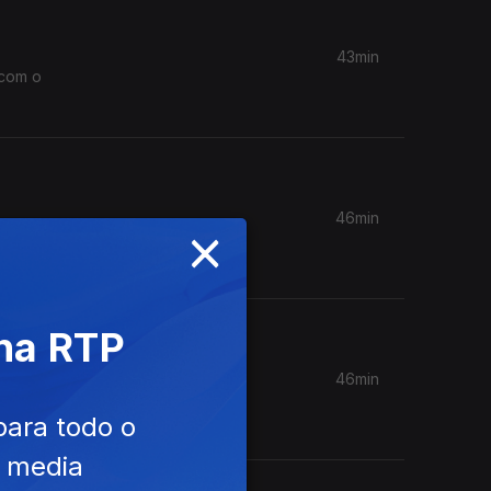
43min
 com o
46min
×
rimeiro
 na RTP
46min
ioneiros
para todo o
e media