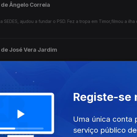
l de Ângelo Correia
 SEDES, ajudou a fundar o PSD. Fez a tropa em Timor,filmou a ilha
l de José Vera Jardim
nome na praça, Foi ministro da Justiça uma legislatura inteira no p
erdade Religiosa
Registe-se
il de Viriato Soromenho Marques
 na faculdade de Filosofia.Prof catedrático de Filosofia e um dos p
Uma única conta 
serviço público d