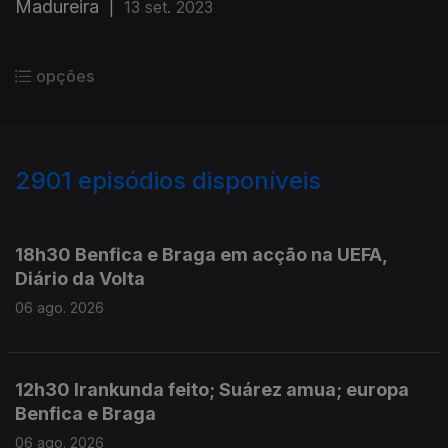
Madureira
|
13 set. 2023
opções
2901
episódios disponíveis
945895
944128
942701
941445
940159
18h30 Benfica e Braga em acção na UEFA,
Diário da Volta
06 ago. 2026
12h30 Irankunda feito; Suárez amua; europa
Benfica e Braga
06 ago. 2026