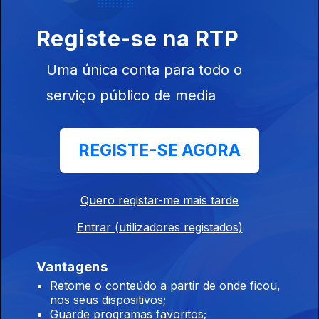
17 jul. 2026
Registe-se na RTP
Diário do Mundial - Final em "filme" inédito
Uma única conta para todo o
este domingo
serviço público de media
Ep. 19
17 jul. 2026
REGISTE-SE AGORA
12h30 Benfica vira-se para Tiago Gabriel
17 jul. 2026
Quero registar-me mais tarde
Entrar (utilizadores registados)
12h30 Pode o Benfica antecipar castigo?
16 jul. 2026
Vantagens
Retome o conteúdo a partir de onde ficou,
nos seus dispositivos;
Guarde programas favoritos;
18h30 Paulo Bento traça perfil de Hwang