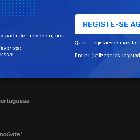
 FC Porto negoceia Souza
REGISTE-SE A
tem Pedro Proença
 partir de onde ficou, nos
Quero registar-me mais tar
avoritos;
ssoal;
Entrar (utilizadores regista
enfica"
portuguesa
anoGate"