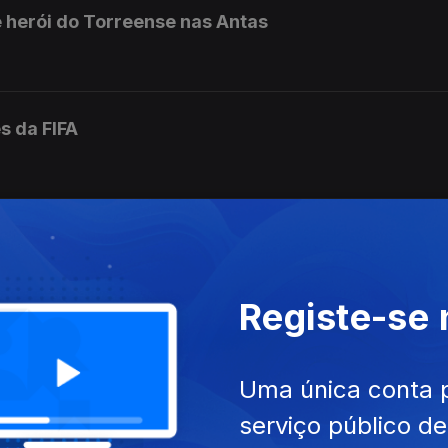
e herói do Torreense nas Antas
s da FIFA
a não é de confiar
Registe-se
undialistas
Uma única conta 
serviço público d