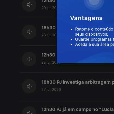
12h30 Proença e APAF reunidos;
29 jul. 2026
Vantagens
18h30 Áudios na net comprome
Retome o conteúdo a
seus dispositivos;
28 jul. 2026
Guarde programas f
Aceda à sua área pe
12h30 Chaloupek "é bom para B
28 jul. 2026
18h30 PJ investiga arbitragem 
27 jul. 2026
12h30 PJ já em campo no "Luci