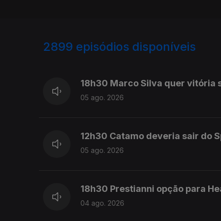
2899
episódios disponíveis
945634
943884
942455
18h30 Marco Silva quer vitória s
05 ago. 2026
12h30 Catamo deveria sair do Sp
05 ago. 2026
18h30 Prestianni opção para Hea
04 ago. 2026