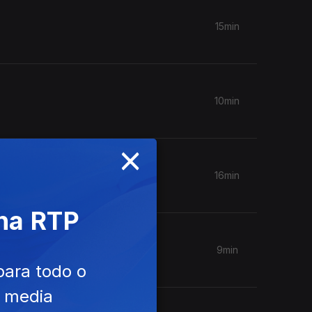
15min
10min
×
16min
 na RTP
9min
para todo o
e media