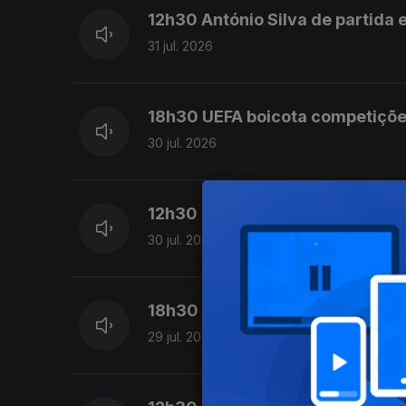
12h30 António Silva de partida 
31 jul. 2026
18h30 UEFA boicota competiçõe
30 jul. 2026
12h30 Ex-árbitro diz que Proenç
30 jul. 2026
18h30 Marco Silva conta com m
29 jul. 2026