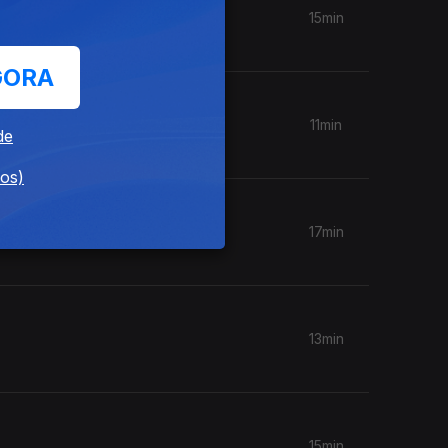
15min
GORA
11min
de
dos)
17min
13min
15min