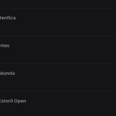
Benfica
ntes
ankunda
storil Open