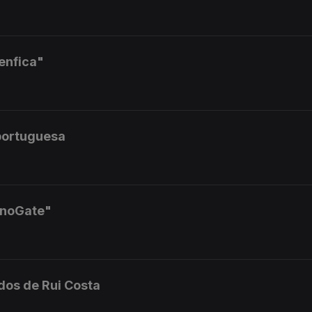
enfica"
portuguesa
anoGate"
dos de Rui Costa