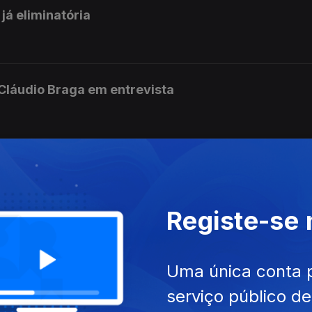
já eliminatória
 Cláudio Braga em entrevista
 a Pedro Proença
Registe-se
e herói do Torreense nas Antas
Uma única conta 
serviço público d