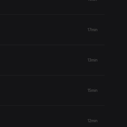
17min
13min
15min
12min