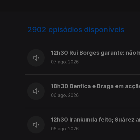
2902
episódios disponíveis
945991
944264
942722
12h30 Rui Borges garante: não 
07 ago. 2026
18h30 Benfica e Braga em acção
06 ago. 2026
12h30 Irankunda feito; Suárez 
06 ago. 2026