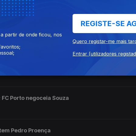
s da FIFA
REGISTE-SE A
a não é de confiar
 partir de onde ficou, nos
Quero registar-me mais tar
avoritos;
ssoal;
Entrar (utilizadores regista
undialistas
 FC Porto negoceia Souza
tem Pedro Proença