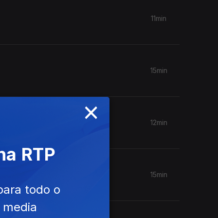
11min
15min
×
12min
 na RTP
15min
para todo o
e media