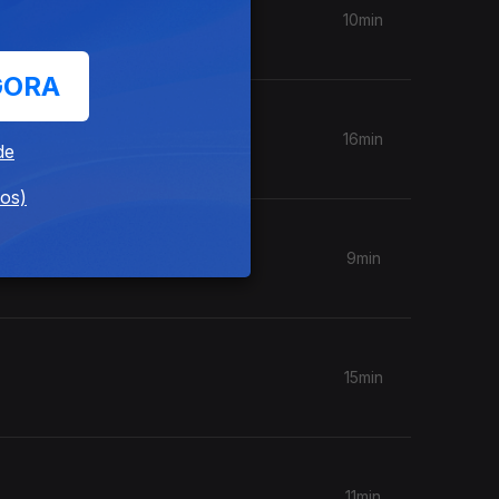
10min
GORA
16min
de
dos)
9min
15min
11min