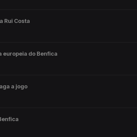
sa Rui Costa
a europeia do Benfica
aga a jogo
Benfica