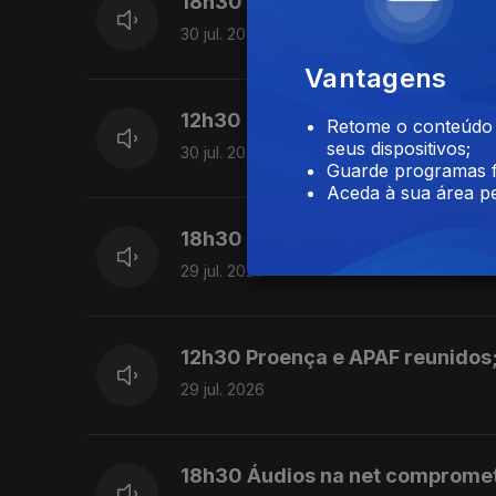
18h30 UEFA boicota competiçõe
30 jul. 2026
Vantagens
12h30 Ex-árbitro diz que Proenç
Retome o conteúdo a
seus dispositivos;
30 jul. 2026
Guarde programas f
Aceda à sua área pe
18h30 Marco Silva conta com m
29 jul. 2026
12h30 Proença e APAF reunidos;
29 jul. 2026
18h30 Áudios na net comprome