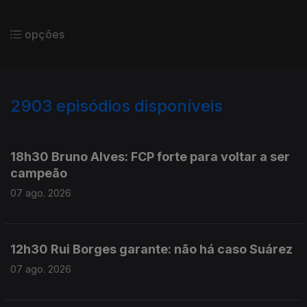
opções
2903
episódios disponíveis
946131
944360
942868
941660
18h30 Bruno Alves: FCP forte para voltar a ser
campeão
07 ago. 2026
12h30 Rui Borges garante: não há caso Suárez
07 ago. 2026