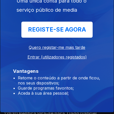
Uma única conta para todo o
20 jul. 2026
serviço público de media
12h30 Guerra aberta na APAF
REGISTE-SE AGORA
20 jul. 2026
Quero registar-me mais tarde
18h30 Jhon Durán negociado pelo Benfica
Entrar (utilizadores registados)
17 jul. 2026
Vantagens
Retome o conteúdo a partir de onde ficou,
Diário do Mundial - Final em "filme" inédito
nos seus dispositivos;
este domingo
Guarde programas favoritos;
Ep. 19
17 jul. 2026
Aceda à sua área pessoal;
12h30 Benfica vira-se para Tiago Gabriel