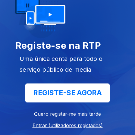
18h30 Jaime Antunes e os pecados de Rui
Costa
24 jul. 2026
Registe-se na RTP
12h30 Exclusivo: LV Vieira arrasa Rui Costa
Uma única conta para todo o
24 jul. 2026
serviço público de media
12h30 O 1º dia do resto da época europeia do
REGISTE-SE AGORA
Benfica
23 jul. 2026
Quero registar-me mais tarde
Entrar (utilizadores registados)
18H30 Villas Boas arrasador; Braga a jogo