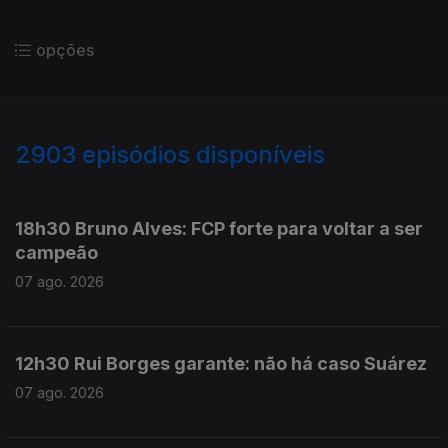
opções
2903
episódios disponíveis
946131
944360
942868
941660
18h30 Bruno Alves: FCP forte para voltar a ser
campeão
07 ago. 2026
12h30 Rui Borges garante: não há caso Suárez
07 ago. 2026