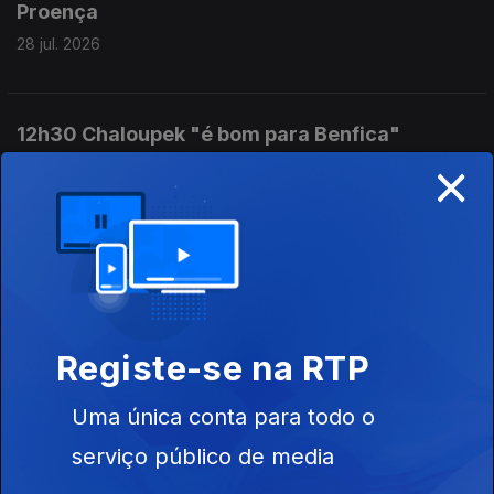
Proença
28 jul. 2026
12h30 Chaloupek "é bom para Benfica"
×
28 jul. 2026
18h30 PJ investiga arbitragem portuguesa
27 jul. 2026
Registe-se na RTP
12h30 PJ já em campo no "LucianoGate"
27 jul. 2026
Uma única conta para todo o
serviço público de media