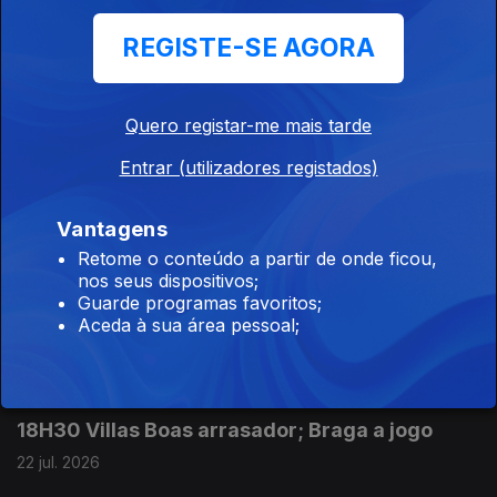
18h30 Jaime Antunes e os pecados de Rui
Costa
REGISTE-SE AGORA
24 jul. 2026
Quero registar-me mais tarde
12h30 Exclusivo: LV Vieira arrasa Rui Costa
Entrar (utilizadores registados)
24 jul. 2026
Vantagens
Retome o conteúdo a partir de onde ficou,
12h30 O 1º dia do resto da época europeia do
nos seus dispositivos;
Guarde programas favoritos;
Benfica
Aceda à sua área pessoal;
23 jul. 2026
18H30 Villas Boas arrasador; Braga a jogo
22 jul. 2026