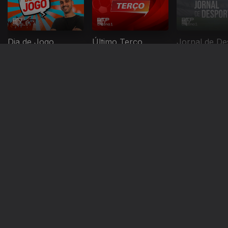
Dia de Jogo
Último Terço
Jornal de De
Instale a aplicação
RTP Play
Disponível para iOS, Android, Apple TV, Android TV e
CarPlay