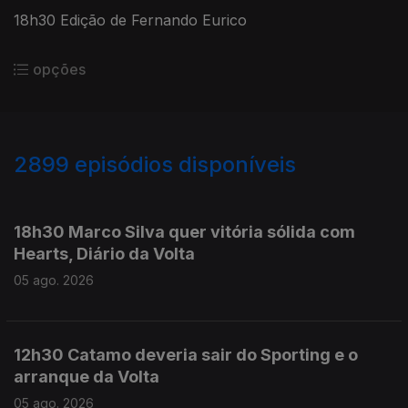
18h30 Edição de Fernando Eurico
opções
2899
episódios disponíveis
945634
943884
942455
18h30 Marco Silva quer vitória sólida com
Hearts, Diário da Volta
05 ago. 2026
12h30 Catamo deveria sair do Sporting e o
arranque da Volta
05 ago. 2026