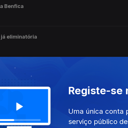
a Benfica
já eliminatória
 Cláudio Braga em entrevista
Registe-se
 a Pedro Proença
Uma única conta 
serviço público d