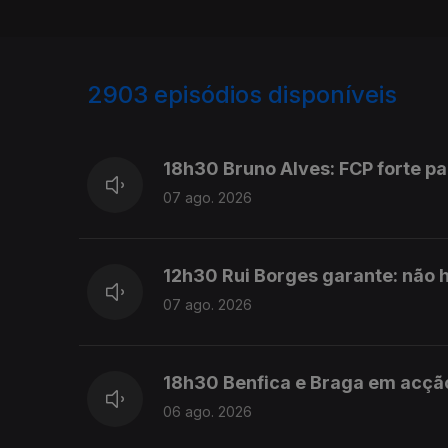
2903
episódios disponíveis
946131
944360
942868
941660
18h30 Bruno Alves: FCP forte pa
07 ago. 2026
12h30 Rui Borges garante: não 
07 ago. 2026
18h30 Benfica e Braga em acção
06 ago. 2026