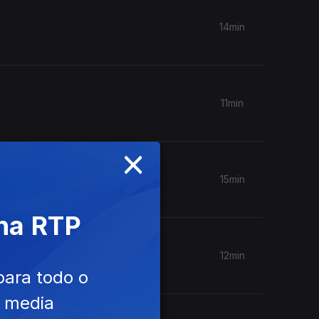
14min
11min
×
15min
 na RTP
12min
para todo o
e media