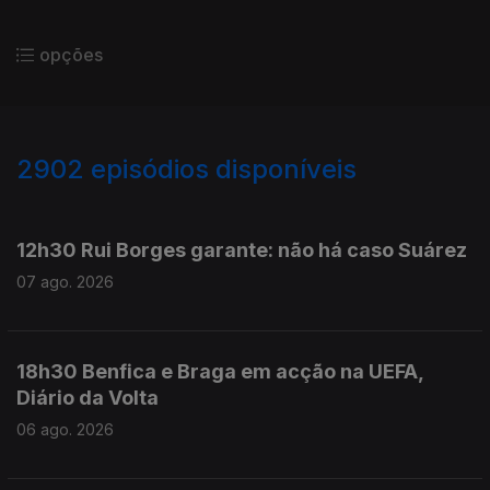
opções
2902
episódios disponíveis
945991
944264
942722
941590
940250
12h30 Rui Borges garante: não há caso Suárez
07 ago. 2026
18h30 Benfica e Braga em acção na UEFA,
Diário da Volta
06 ago. 2026