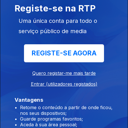
Registe-se na RTP
18h30 Jhon Durán negociado pelo Benfica
Uma única conta para todo o
17 jul. 2026
serviço público de media
Diário do Mundial - Final em "filme" inédito
REGISTE-SE AGORA
este domingo
Ep. 19
17 jul. 2026
Quero registar-me mais tarde
Entrar (utilizadores registados)
12h30 Benfica vira-se para Tiago Gabriel
17 jul. 2026
Vantagens
Retome o conteúdo a partir de onde ficou,
nos seus dispositivos;
Guarde programas favoritos;
12h30 Pode o Benfica antecipar castigo?
Aceda à sua área pessoal;