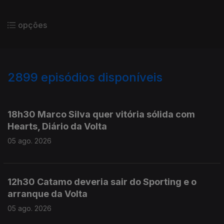
opções
2899
episódios disponíveis
945634
943884
942455
941342
18h30 Marco Silva quer vitória sólida com
Hearts, Diário da Volta
05 ago. 2026
12h30 Catamo deveria sair do Sporting e o
arranque da Volta
05 ago. 2026