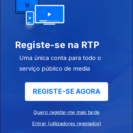
12h30 Barreiro falha St. Gallen-Benfica
22 jul. 2026
18h30 Rui Costa e os temas quentes
Registe-se na RTP
21 jul. 2026
Uma única conta para todo o
serviço público de media
12h30 Sporting vira-se para Irankunda
21 jul. 2026
REGISTE-SE AGORA
18h30 Portugueses sonham no Estoril Open
Quero registar-me mais tarde
20 jul. 2026
Entrar (utilizadores registados)