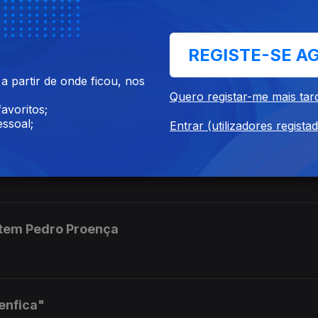
a não é de confiar
REGISTE-SE A
undialistas
 partir de onde ficou, nos
Quero registar-me mais tar
avoritos;
ssoal;
Entrar (utilizadores regista
 FC Porto negoceia Souza
tem Pedro Proença
enfica"