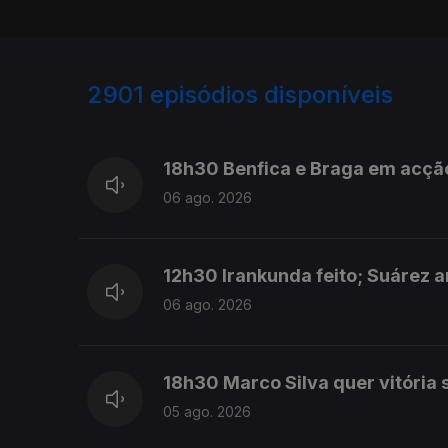
2901
episódios disponíveis
945895
944128
942701
18h30 Benfica e Braga em acção
06 ago. 2026
12h30 Irankunda feito; Suárez 
06 ago. 2026
18h30 Marco Silva quer vitória s
05 ago. 2026