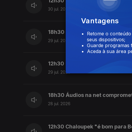
12h30 Ex-árbitro diz que Proenç
30 jul. 2026
Vantagens
18h30 Marco Silva conta com m
Retome o conteúdo a
seus dispositivos;
29 jul. 2026
Guarde programas f
Aceda à sua área pe
12h30 Proença e APAF reunidos;
29 jul. 2026
18h30 Áudios na net comprome
28 jul. 2026
12h30 Chaloupek "é bom para B