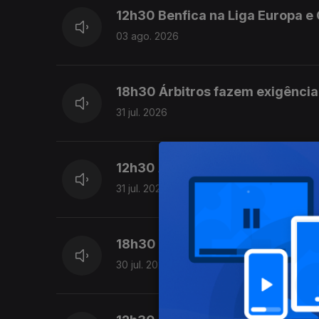
12h30 Benfica na Liga Europa e
03 ago. 2026
18h30 Árbitros fazem exigência
31 jul. 2026
12h30 António Silva de partida 
31 jul. 2026
18h30 UEFA boicota competiçõe
30 jul. 2026