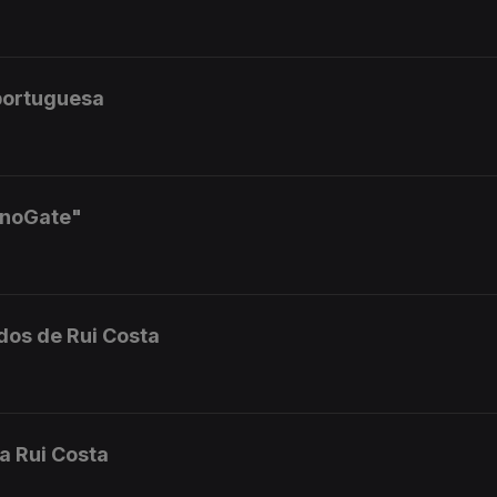
portuguesa
anoGate"
dos de Rui Costa
sa Rui Costa