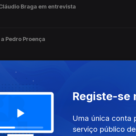
 Cláudio Braga em entrevista
 a Pedro Proença
e herói do Torreense nas Antas
Registe-se
s da FIFA
Uma única conta 
serviço público d