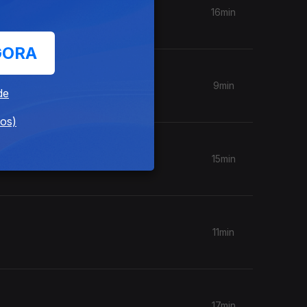
16min
GORA
9min
de
dos)
15min
11min
17min