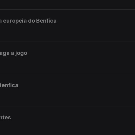
a europeia do Benfica
aga a jogo
Benfica
ntes