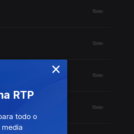
15min
12min
×
15min
 na RTP
10min
para todo o
e media