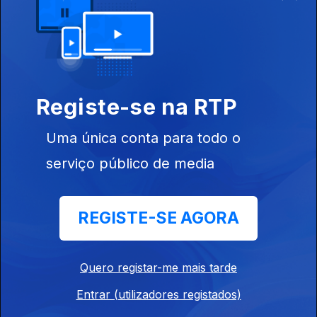
18h30 Jaime Antunes e os pecados de Rui
Costa
24 jul. 2026
Registe-se na RTP
12h30 Exclusivo: LV Vieira arrasa Rui Costa
Uma única conta para todo o
24 jul. 2026
serviço público de media
12h30 O 1º dia do resto da época europeia do
REGISTE-SE AGORA
Benfica
23 jul. 2026
Quero registar-me mais tarde
Entrar (utilizadores registados)
18H30 Villas Boas arrasador; Braga a jogo