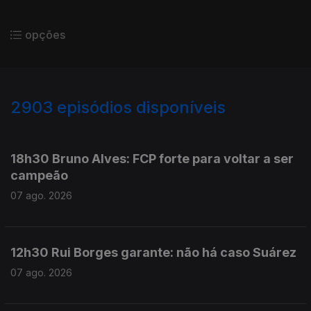
opções
2903
episódios disponíveis
946131
944360
942868
941660
18h30 Bruno Alves: FCP forte para voltar a ser
campeão
07 ago. 2026
12h30 Rui Borges garante: não há caso Suárez
07 ago. 2026