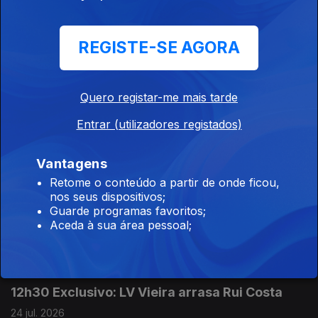
18h30 PJ investiga arbitragem portuguesa
REGISTE-SE AGORA
27 jul. 2026
Quero registar-me mais tarde
12h30 PJ já em campo no "LucianoGate"
Entrar (utilizadores registados)
27 jul. 2026
Vantagens
Retome o conteúdo a partir de onde ficou,
18h30 Jaime Antunes e os pecados de Rui
nos seus dispositivos;
Guarde programas favoritos;
Costa
Aceda à sua área pessoal;
24 jul. 2026
12h30 Exclusivo: LV Vieira arrasa Rui Costa
24 jul. 2026