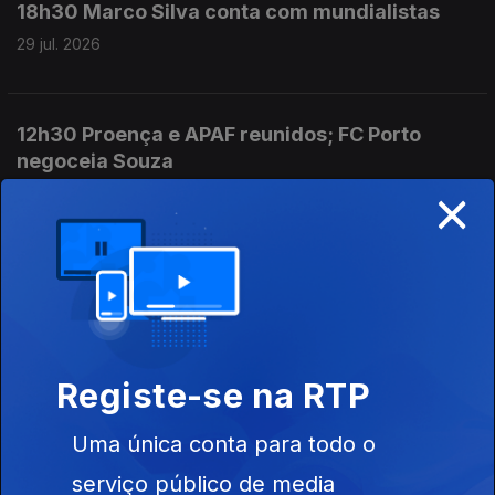
18h30 Marco Silva conta com mundialistas
29 jul. 2026
12h30 Proença e APAF reunidos; FC Porto
negoceia Souza
×
29 jul. 2026
18h30 Áudios na net comprometem Pedro
Proença
28 jul. 2026
Registe-se na RTP
12h30 Chaloupek "é bom para Benfica"
Uma única conta para todo o
28 jul. 2026
serviço público de media