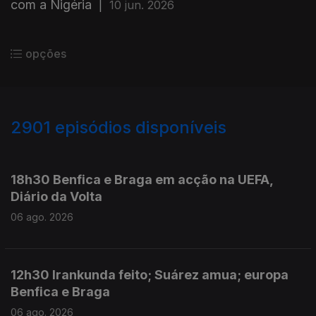
com a Nigéria
|
10 jun. 2026
opções
2901
episódios disponíveis
945895
944128
942701
18h30 Benfica e Braga em acção na UEFA,
Diário da Volta
06 ago. 2026
12h30 Irankunda feito; Suárez amua; europa
Benfica e Braga
06 ago. 2026