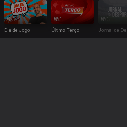
Dia de Jogo
Último Terço
Jornal de De
Instale a aplicação
RTP Play
Disponível para iOS, Android, Apple TV, Android TV e
CarPlay