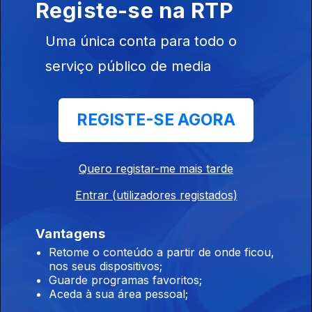
Registe-se na RTP
Uma única conta para todo o
05h Em resolução uma das frentes de fogo
serviço público de media
ativas em Carrazeda de Ansiães
09 ago. 2026
REGISTE-SE AGORA
03h Incêndios. Província canadiana da
Colúmbia Britânica declara estado de
Quero registar-me mais tarde
emergência
Entrar (utilizadores registados)
09 ago. 2026
Vantagens
Retome o conteúdo a partir de onde ficou,
04h Carneiro acusa Luís Montenegro de
nos seus dispositivos;
mentir sobre as férias
Guarde programas favoritos;
Aceda à sua área pessoal;
09 ago. 2026