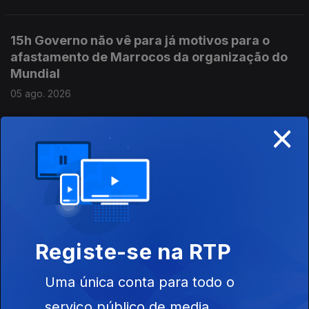
15h Governo não vê para já motivos para o
afastamento de Marrocos da organização do
Mundial
05 ago. 2026
×
14h IL quer ouvir na AR várias personalidades
sobre o caso do atrelado
05 ago. 2026
13h Sem um reforço da defesa anti-aérea a
Registe-se na RTP
Ucrânia vai passar por momentos muitos
complicados diz especialista
Uma única conta para todo o
05 ago. 2026
serviço público de media