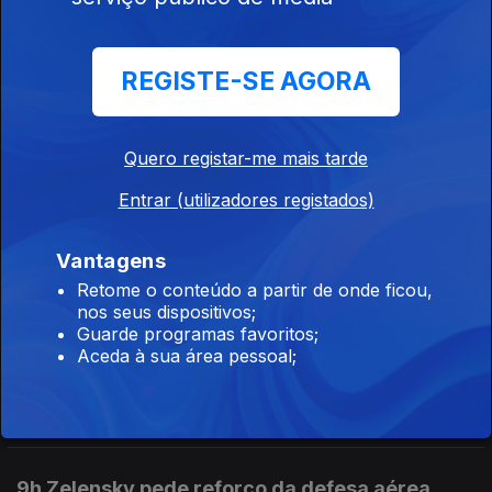
12h A taxa de desemprego foi de 5.3% no
REGISTE-SE AGORA
segundo trimestre
05 ago. 2026
Quero registar-me mais tarde
Entrar (utilizadores registados)
11h Mais dois dias dados para concluir as
reapreciações dos exames
Vantagens
05 ago. 2026
Retome o conteúdo a partir de onde ficou,
nos seus dispositivos;
Guarde programas favoritos;
Aceda à sua área pessoal;
10h UE anuncia 1400 milhões para a Ucrânia
05 ago. 2026
9h Zelensky pede reforço da defesa aérea