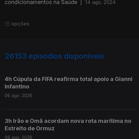
condicionamentos na Saúde
|
14 ago. 2024
opções
26153
episódios disponíveis
947028
946917
946809
4h Cúpula da FIFA reafirma total apoio a Gianni
Infantino
06 ago. 2026
3h Irão e Omã acordam nova rota marítima no
Estreito de Ormuz
06 ago. 2026