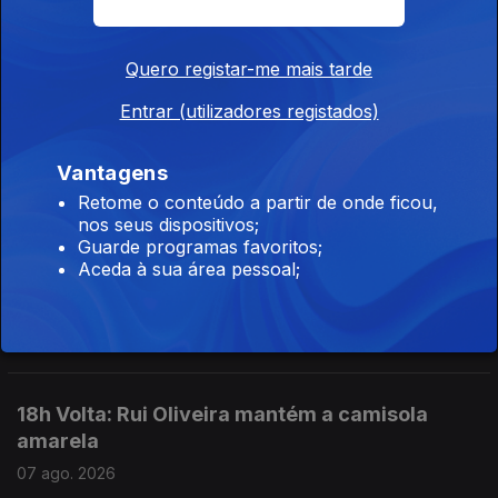
07 ago. 2026
Quero registar-me mais tarde
Entrar (utilizadores registados)
20h Dúvidas sobre lei do asilo enviadas para o
Constitucional
Vantagens
07 ago. 2026
Retome o conteúdo a partir de onde ficou,
nos seus dispositivos;
Guarde programas favoritos;
19h Seguro trava lei do retorno de
Aceda à sua área pessoal;
estrangeiros
07 ago. 2026
18h Volta: Rui Oliveira mantém a camisola
amarela
07 ago. 2026