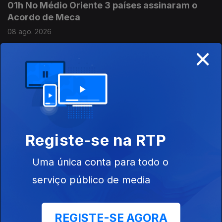
01h No Médio Oriente 3 países assinaram o
Acordo de Meca
08 ago. 2026
×
00h Ceuta: Médicos pedem intervenção
urgente
08 ago. 2026
Registe-se na RTP
23h Já está em vigor o controlo nas fronteiras
espanholas
Uma única conta para todo o
07 ago. 2026
serviço público de media
21h Espanha: Controlos fronteiriços a viajantes
REGISTE-SE AGORA
vindos de Itália