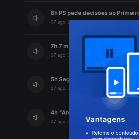
8h PS pede decisões ao Primeir
07 ago. 2026
7h 7 mortos num tiroteio numa e
07 ago. 2026
5h Seguro apela a políticas púb
07 ago. 2026
4h "Ano perdido" diz o ex mini
Vantagens
07 ago. 2026
Retome o conteúdo a
seus dispositivos;