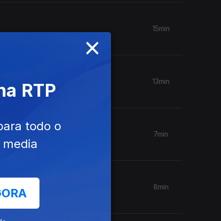
15min
×
13min
 na RTP
para todo o
7min
e media
8min
GORA