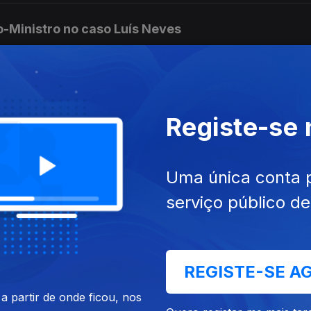
o-Ministro no caso Luís Neves
scola da Tailândia
Registe-se
Uma única conta 
licas duradouras
serviço público d
stro da educação sobre os exames
REGISTE-SE A
 partir de onde ficou, nos