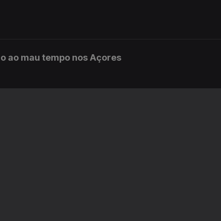
do ao mau tempo nos Açores
ira
ril
rise migratória