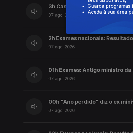
Guarde programas f
3h Caso Luís Neves. PR reitera 
Aceda à sua área pe
07 ago. 2026
2h Exames nacionais: Resultado
07 ago. 2026
01h Exames: Antigo ministro da
07 ago. 2026
00h "Ano perdido" diz o ex min
07 ago. 2026