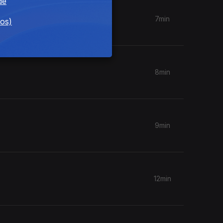
de
7min
dos)
8min
9min
12min