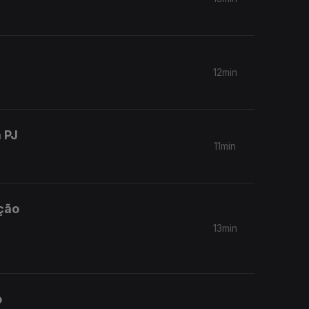
12min
 PJ
11min
ação
13min
o