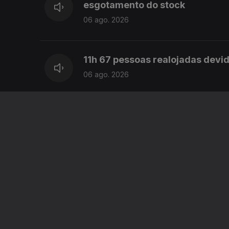
esgotamento do stock
06 ago. 2026
11h 67 pessoas realojadas devi
06 ago. 2026
10h Mau tempo na Ilha da Terce
06 ago. 2026
9h Os 60 anos da Ponte 25 de Ab
06 ago. 2026
8h Parlamento Europeu debate c