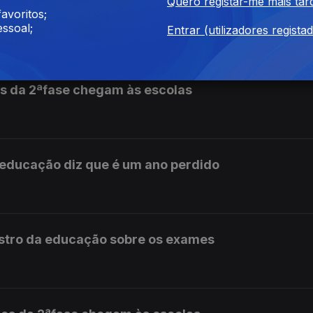
Quero registar-me mais tar
avoritos;
preservação das instituições
ssoal;
Entrar (utilizadores regista
s da 2ªfase chegam às escolas
 educação diz que é um ano perdido
istro da educação sobre os exames