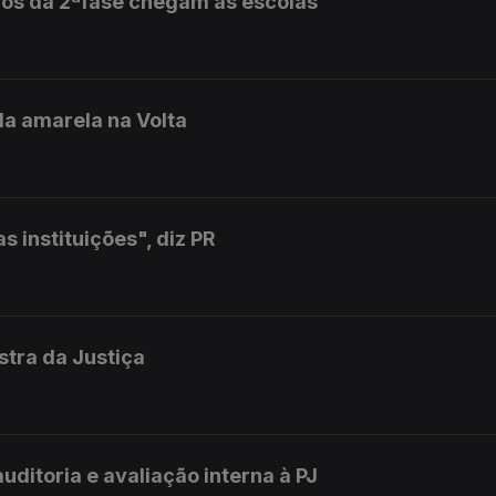
dos da 2ªfase chegam às escolas
la amarela na Volta
 instituições", diz PR
istra da Justiça
uditoria e avaliação interna à PJ