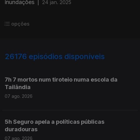
inundações
|
24 jan. 2025
opções
26176
episódios disponíveis
947211
947114
7h 7 mortos num tiroteio numa escola da
Tailândia
07 ago. 2026
5h Seguro apela a políticas públicas
duradouras
07 ago. 2026