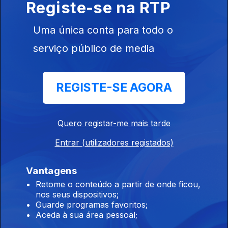
Registe-se na RTP
Volta
06 ago. 2026
Uma única conta para todo o
serviço público de media
19h É um dever "preservarmos as
instituições", diz PR
REGISTE-SE AGORA
06 ago. 2026
Quero registar-me mais tarde
17h MAI elogia iniciativa da Ministra da Justiça
Entrar (utilizadores registados)
06 ago. 2026
Vantagens
Retome o conteúdo a partir de onde ficou,
16h Ministra da Justiça ordena auditoria e
nos seus dispositivos;
avaliação interna à PJ
Guarde programas favoritos;
Aceda à sua área pessoal;
06 ago. 2026