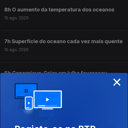
8h O aumento da temperatura dos oceanos
10 ago. 2026
7h Superfície do oceano cada vez mais quente
10 ago. 2026
5h Copernicus. Calor em julho favoreceu
×
incêndios na Europa
10 ago. 2026
4h Trump troca ameaça militar ao Irão por
pressão económica
10 ago. 2026