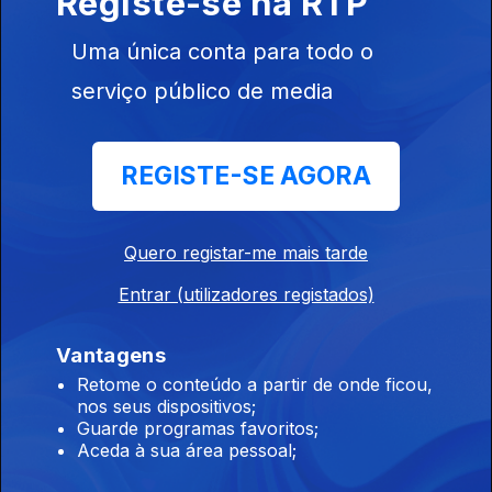
Registe-se na RTP
Uma única conta para todo o
3h Copernicus. Temperaturas dos oceanos
serviço público de media
batem recorde em julho
10 ago. 2026
REGISTE-SE AGORA
2h Dominados fogos em Portugal. Incêndio na
Quero registar-me mais tarde
Andaluzia preocupa
10 ago. 2026
Entrar (utilizadores registados)
Vantagens
01h Marco Silva sobre o empate: Benfica não
Retome o conteúdo a partir de onde ficou,
nos seus dispositivos;
foi eficaz
Guarde programas favoritos;
10 ago. 2026
Aceda à sua área pessoal;