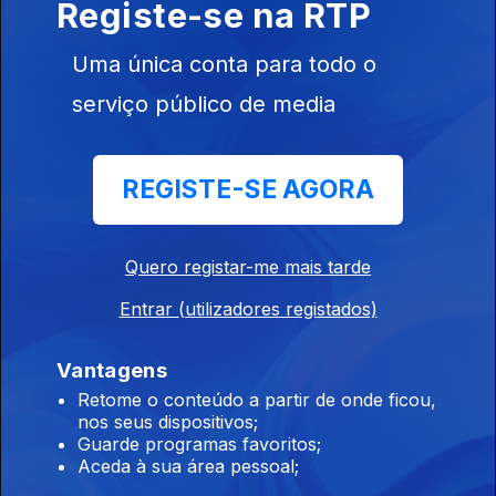
Registe-se na RTP
07 ago. 2026
Uma única conta para todo o
serviço público de media
15h Algumas escolas já comecaram a receber
os resultados das reapreciações
07 ago. 2026
REGISTE-SE AGORA
14h IL considera que Luís Neves não tem
Quero registar-me mais tarde
condições para continuar no cargo
Entrar (utilizadores registados)
07 ago. 2026
Vantagens
Retome o conteúdo a partir de onde ficou,
13h Livre pede a Montenegro que se pronuncie
nos seus dispositivos;
sobre auditoria aos mandatos de Luís Neves
Guarde programas favoritos;
Aceda à sua área pessoal;
07 ago. 2026