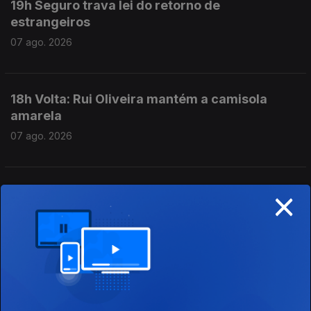
19h Seguro trava lei do retorno de
estrangeiros
07 ago. 2026
18h Volta: Rui Oliveira mantém a camisola
amarela
07 ago. 2026
×
17h Prestação Social Única promulgada com
aviso do Presidente
07 ago. 2026
16h Escolas aguardam resultados das
reapreciações dos exames