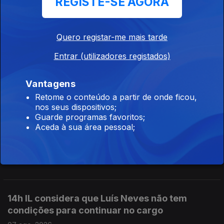
REGISTE-SE AGORA
aviso do Presidente
07 ago. 2026
Quero registar-me mais tarde
Entrar (utilizadores registados)
16h Escolas aguardam resultados das
reapreciações dos exames
Vantagens
07 ago. 2026
Retome o conteúdo a partir de onde ficou,
nos seus dispositivos;
Guarde programas favoritos;
Aceda à sua área pessoal;
15h Algumas escolas já comecaram a receber
os resultados das reapreciações
07 ago. 2026
14h IL considera que Luís Neves não tem
condições para continuar no cargo