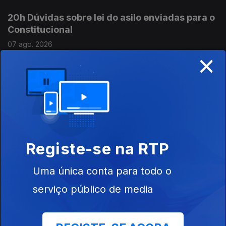
20h Dúvidas sobre lei do asilo enviadas para o
Constitucional
07 ago. 2026
×
19h Seguro trava lei do retorno de
estrangeiros
07 ago. 2026
Registe-se na RTP
18h Volta: Rui Oliveira mantém a camisola
amarela
Uma única conta para todo o
07 ago. 2026
serviço público de media
17h Prestação Social Única promulgada com