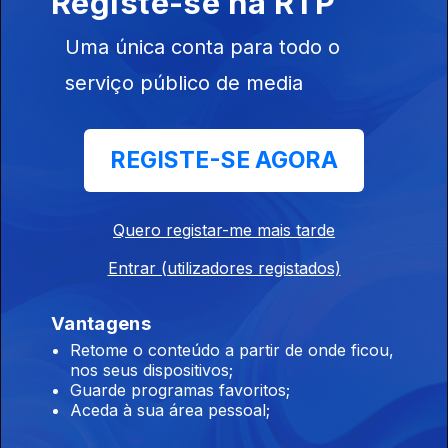
Registe-se na RTP
Uma única conta para todo o
09h Incêndio com uma frente ativa em
Carrazeda de Ansiães
serviço público de media
09 ago. 2026
REGISTE-SE AGORA
07h Mais de 20 mil pessoas retiradas de casa
por causa dos violentos incêndios no oeste do
Quero registar-me mais tarde
Canadá
09 ago. 2026
Entrar (utilizadores registados)
Vantagens
06h FC Porto inicia hoje a defesa do título de
Retome o conteúdo a partir de onde ficou,
nos seus dispositivos;
campeão nacional de futebol
Guarde programas favoritos;
09 ago. 2026
Aceda à sua área pessoal;