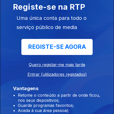
caso Luís Neves
Registe-se na RTP
07 ago. 2026
Uma única conta para todo o
serviço público de media
7h 7 mortos num tiroteio numa escola da
Tailândia
REGISTE-SE AGORA
07 ago. 2026
Quero registar-me mais tarde
5h Seguro apela a políticas públicas
duradouras
Entrar (utilizadores registados)
07 ago. 2026
Vantagens
Retome o conteúdo a partir de onde ficou,
nos seus dispositivos;
4h "Ano perdido" diz o ex ministro da
Guarde programas favoritos;
educação sobre os exames
Aceda à sua área pessoal;