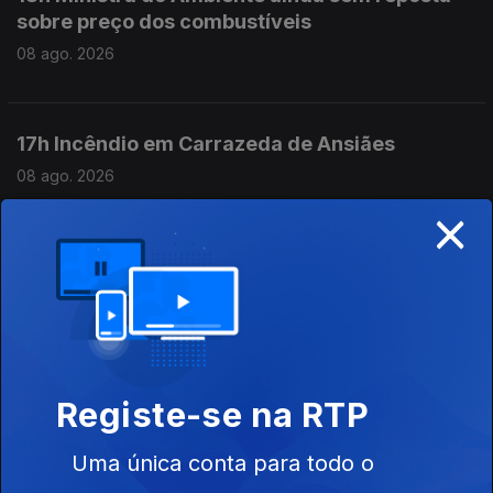
sobre preço dos combustíveis
08 ago. 2026
17h Incêndio em Carrazeda de Ansiães
08 ago. 2026
×
16h PR defende mais proteção para crianças e
menores imigrantes
08 ago. 2026
Registe-se na RTP
15h As explicações de António José Seguro
08 ago. 2026
Uma única conta para todo o