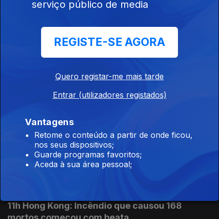
serviço público de media
14h Queda de aeronave faz 1 morto
08 ago. 2026
REGISTE-SE AGORA
13h PR: Cooperação e entreajuda são mais
Quero registar-me mais tarde
fortes do que egoísmos
Entrar (utilizadores registados)
08 ago. 2026
Vantagens
Retome o conteúdo a partir de onde ficou,
12h Aeronave cai no Aeródromo de Portimão.
nos seus dispositivos;
Piloto morreu
Guarde programas favoritos;
Aceda à sua área pessoal;
08 ago. 2026
11h Hong Kong: Incêndio que causou 168
mortos começou com beata