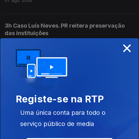
07 ago. 2026
3h Caso Luís Neves. PR reitera preservação
das instituições
×
07 ago. 2026
2h Exames nacionais: Resultados da 2ªfase
chegam às escolas
07 ago. 2026
Registe-se na RTP
01h Exames: Antigo ministro da educação diz
Uma única conta para todo o
que é um ano perdido
serviço público de media
07 ago. 2026