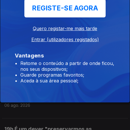
REGISTE-SE AGORA
00h "Ano perdido" diz o ex ministro da
educação sobre os exames
07 ago. 2026
Quero registar-me mais tarde
Entrar (utilizadores registados)
23h Exames nacionais: Resultados da 2ªfase
Vantagens
chegam às escolas
Retome o conteúdo a partir de onde ficou,
06 ago. 2026
nos seus dispositivos;
Guarde programas favoritos;
Aceda à sua área pessoal;
18h Rui Oliveira é o novo camisola amarela na
Volta
06 ago. 2026
19h É um dever "preservarmos as