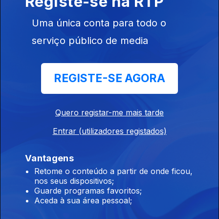
Registe-se na RTP
Uma única conta para todo o
23h Já está em vigor o controlo nas fronteiras
serviço público de media
espanholas
07 ago. 2026
REGISTE-SE AGORA
21h Espanha: Controlos fronteiriços a viajantes
Quero registar-me mais tarde
vindos de Itália
07 ago. 2026
Entrar (utilizadores registados)
Vantagens
20h Dúvidas sobre lei do asilo enviadas para o
Retome o conteúdo a partir de onde ficou,
nos seus dispositivos;
Constitucional
Guarde programas favoritos;
07 ago. 2026
Aceda à sua área pessoal;