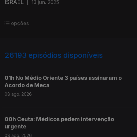
ISRAEL
|
13 jun. 2025
opções
26193
episódios disponíveis
947372
947283
01h No Médio Oriente 3 países assinaram o
Acordo de Meca
08 ago. 2026
00h Ceuta: Médicos pedem intervenção
urgente
08 ago. 2026