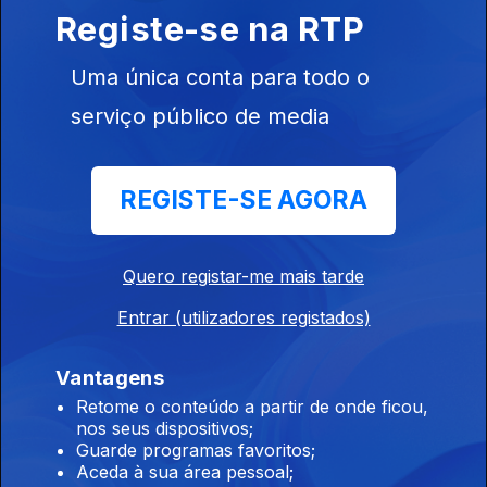
reapreciações dos exames
Registe-se na RTP
07 ago. 2026
Uma única conta para todo o
serviço público de media
15h Algumas escolas já comecaram a receber
os resultados das reapreciações
REGISTE-SE AGORA
07 ago. 2026
Quero registar-me mais tarde
14h IL considera que Luís Neves não tem
condições para continuar no cargo
Entrar (utilizadores registados)
07 ago. 2026
Vantagens
Retome o conteúdo a partir de onde ficou,
nos seus dispositivos;
13h Livre pede a Montenegro que se pronuncie
Guarde programas favoritos;
sobre auditoria aos mandatos de Luís Neves
Aceda à sua área pessoal;