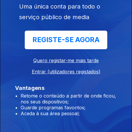
Uma única conta para todo o
serviço público de media
15h As explicações de António José Seguro
08 ago. 2026
REGISTE-SE AGORA
14h Queda de aeronave faz 1 morto
Quero registar-me mais tarde
08 ago. 2026
Entrar (utilizadores registados)
Vantagens
13h PR: Cooperação e entreajuda são mais
fortes do que egoísmos
Retome o conteúdo a partir de onde ficou,
nos seus dispositivos;
08 ago. 2026
Guarde programas favoritos;
Aceda à sua área pessoal;
12h Aeronave cai no Aeródromo de Portimão.