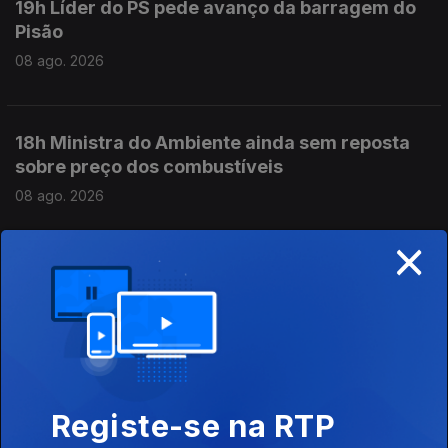
19h Líder do PS pede avanço da barragem do
Pisão
08 ago. 2026
18h Ministra do Ambiente ainda sem reposta
sobre preço dos combustíveis
08 ago. 2026
×
17h Incêndio em Carrazeda de Ansiães
08 ago. 2026
16h PR defende mais proteção para crianças e
menores imigrantes
Registe-se na RTP
08 ago. 2026