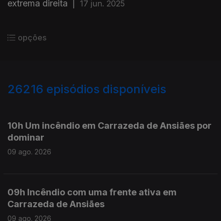
extrema direita
|
17 jun. 2025
opções
26216
episódios disponíveis
947555
947498
10h Um incêndio em Carrazeda de Ansiães por
dominar
09 ago. 2026
09h Incêndio com uma frente ativa em
Carrazeda de Ansiães
09 ago. 2026