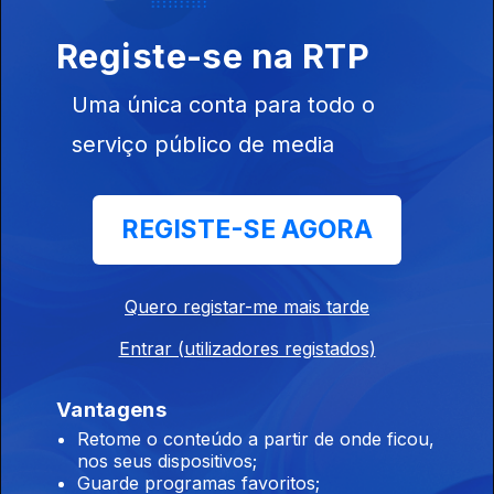
01h Fogo. Descida da temperatura pode ajudar
Registe-se na RTP
combate em Carrazeda
Uma única conta para todo o
09 ago. 2026
serviço público de media
00h Difícil acesso aos fogos complica
combate em Carrazeda
REGISTE-SE AGORA
09 ago. 2026
Quero registar-me mais tarde
23h Novo incêndio em Carrazeda aumenta
Entrar (utilizadores registados)
preocupação no concelho
08 ago. 2026
Vantagens
Retome o conteúdo a partir de onde ficou,
nos seus dispositivos;
Guarde programas favoritos;
20h Vento dificulta combate a fogo em