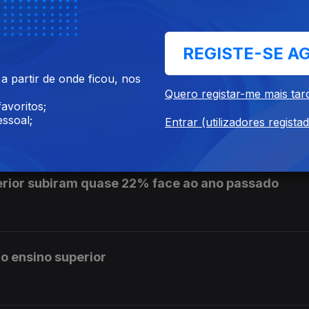
e se pronuncie sobre auditoria aos mandatos de L
REGISTE-SE A
 partir de onde ficou, nos
Quero registar-me mais tar
avoritos;
is de 10 cêntimos na próxima semana
ssoal;
Entrar (utilizadores regista
erior subiram quase 22% face ao ano passado
o ensino superior