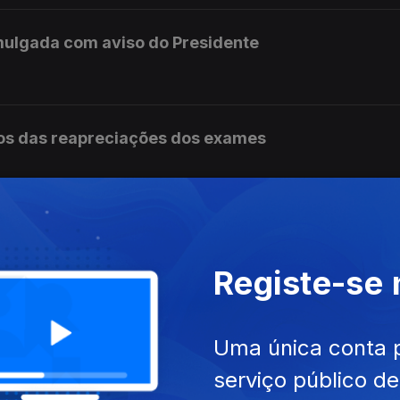
mulgada com aviso do Presidente
os das reapreciações dos exames
ram a receber os resultados das reapreciações
Registe-se
s não tem condições para continuar no cargo
Uma única conta 
serviço público d