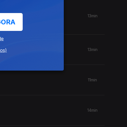
uís
13min
GORA
de
13min
dos)
11min
14min