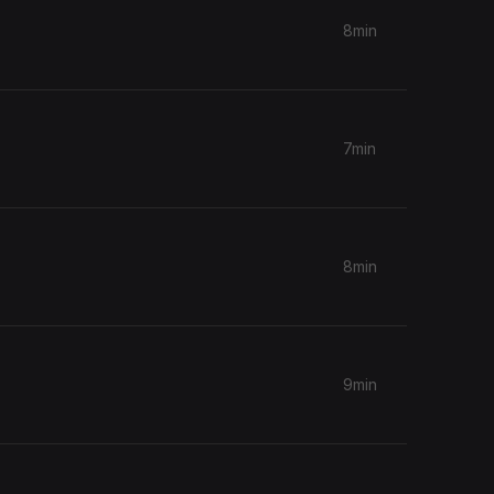
8min
7min
8min
9min