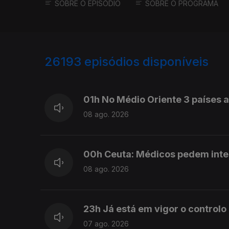
SOBRE O EPISÓDIO
SOBRE O PROGRAMA
26193
episódios disponíveis
947372
947283
01h No Médio Oriente 3 países
08 ago. 2026
00h Ceuta: Médicos pedem int
08 ago. 2026
23h Já está em vigor o controlo
07 ago. 2026