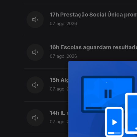
17h Prestação Social Única pro
07 ago. 2026
16h Escolas aguardam resultad
07 ago. 2026
15h Algumas escolas já comeca
07 ago. 2026
14h IL considera que Luís Neve
07 ago. 2026