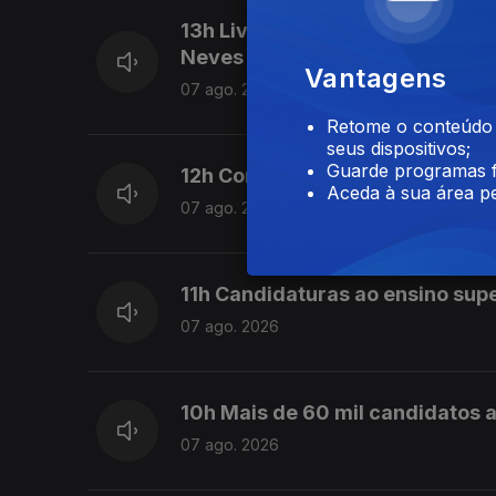
13h Livre pede a Montenegro qu
Neves
Vantagens
07 ago. 2026
Retome o conteúdo a
seus dispositivos;
Guarde programas f
12h Combustíveis vão baixar ma
Aceda à sua área pe
07 ago. 2026
11h Candidaturas ao ensino sup
07 ago. 2026
10h Mais de 60 mil candidatos a
07 ago. 2026