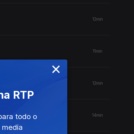
12min
11min
×
12min
 na RTP
para todo o
14min
e media