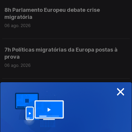
8h Parlamento Europeu debate crise
migratória
06 ago. 2026
7h Políticas migratórias da Europa postas à
prova
06 ago. 2026
×
6h "Playback", filme que recorda Carlos Paião
chega aos cinemas
06 ago. 2026
5h Festival Bons Sons até domingo na aldeia