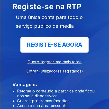
de Cem Soldos
Registe-se na RTP
06 ago. 2026
Uma única conta para todo o
serviço público de media
4h Cúpula da FIFA reafirma total apoio a Gianni
Infantino
REGISTE-SE AGORA
06 ago. 2026
Quero registar-me mais tarde
3h Irão e Omã acordam nova rota marítima no
Estreito de Ormuz
Entrar (utilizadores registados)
06 ago. 2026
Vantagens
Retome o conteúdo a partir de onde ficou,
nos seus dispositivos;
2h Polémicas com ministro Luís Neves causam
Guarde programas favoritos;
desconforto na PJ
Aceda à sua área pessoal;