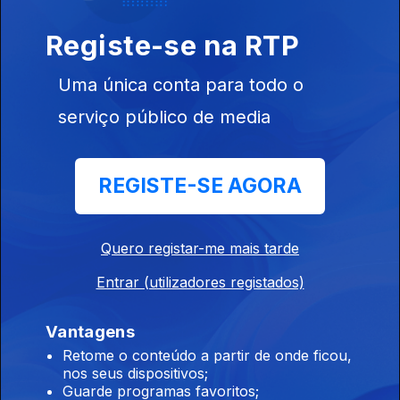
02h Polícia canadiana investiga possível
Registe-se na RTP
morte nos incêndios
Uma única conta para todo o
09 ago. 2026
serviço público de media
01h Fogo. Descida da temperatura pode ajudar
combate em Carrazeda
REGISTE-SE AGORA
09 ago. 2026
Quero registar-me mais tarde
00h Difícil acesso aos fogos complica
Entrar (utilizadores registados)
combate em Carrazeda
09 ago. 2026
Vantagens
Retome o conteúdo a partir de onde ficou,
nos seus dispositivos;
Guarde programas favoritos;
23h Novo incêndio em Carrazeda aumenta