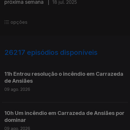
próxima semana
|
18 jul. 2025
opções
26217
episódios disponíveis
947568
947503
11h Entrou resolução o incêndio em Carrazeda
de Ansiães
09 ago. 2026
10h Um incêndio em Carrazeda de Ansiães por
dominar
09 ago. 2026