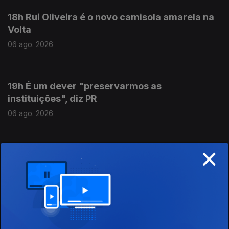
18h Rui Oliveira é o novo camisola amarela na
Volta
06 ago. 2026
19h É um dever "preservarmos as
instituições", diz PR
06 ago. 2026
×
17h MAI elogia iniciativa da Ministra da Justiça
06 ago. 2026
16h Ministra da Justiça ordena auditoria e
avaliação interna à PJ