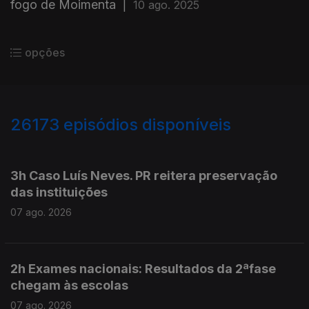
fogo de Moimenta
|
10 ago. 2025
opções
26173
episódios disponíveis
947186
947105
3h Caso Luís Neves. PR reitera preservação
das instituições
07 ago. 2026
2h Exames nacionais: Resultados da 2ªfase
chegam às escolas
07 ago. 2026