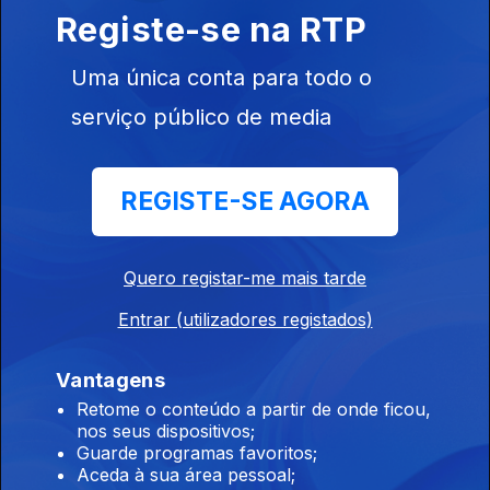
Registe-se na RTP
06 ago. 2026
Uma única conta para todo o
15h Ceuta ainda não voltou à normalidade diz
serviço público de media
responsável da região
06 ago. 2026
REGISTE-SE AGORA
14h Luís Neves vai ser julgado pelo Tribunal de
Quero registar-me mais tarde
Contas por infrações financeiras na PJ
06 ago. 2026
Entrar (utilizadores registados)
Vantagens
13h Plataforma para os Direitos das Mulheres
Retome o conteúdo a partir de onde ficou,
nos seus dispositivos;
saúda penalizações para discriminação
Guarde programas favoritos;
salarial
Aceda à sua área pessoal;