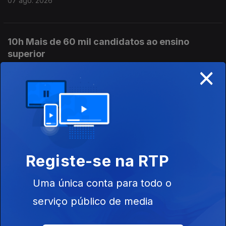
07 ago. 2026
10h Mais de 60 mil candidatos ao ensino
superior
×
07 ago. 2026
9h PS pede a Montenegro que ponha ordem no
governo
07 ago. 2026
Registe-se na RTP
8h PS pede decisões ao Primeiro-Ministro no
Uma única conta para todo o
caso Luís Neves
serviço público de media
07 ago. 2026