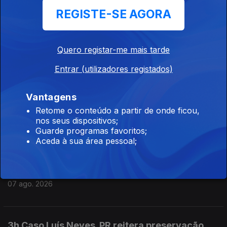
REGISTE-SE AGORA
7h 7 mortos num tiroteio numa escola da
Tailândia
07 ago. 2026
Quero registar-me mais tarde
Entrar (utilizadores registados)
5h Seguro apela a políticas públicas
Vantagens
duradouras
Retome o conteúdo a partir de onde ficou,
07 ago. 2026
nos seus dispositivos;
Guarde programas favoritos;
Aceda à sua área pessoal;
4h "Ano perdido" diz o ex ministro da
educação sobre os exames
07 ago. 2026
3h Caso Luís Neves. PR reitera preservação