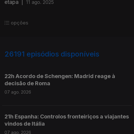
etapa
|
11 ago. 2025
opções
26191
episódios disponíveis
947336
947231
22h Acordo de Schengen: Madrid reage à
decisão de Roma
07 ago. 2026
21h Espanha: Controlos fronteiriços a viajantes
vindos de Itália
07 ago. 2026