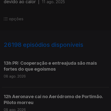
devido ao calor
|
11 ago. 2025
opções
26198
episódios disponíveis
947423
947291
13h PR: Cooperação e entreajuda são mais
fortes do que egoísmos
08 ago. 2026
12h Aeronave cai no Aeródromo de Portimão.
Piloto morreu
08 ago. 2026