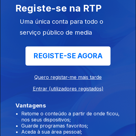
vindos de Itália
Registe-se na RTP
07 ago. 2026
Uma única conta para todo o
serviço público de media
20h Dúvidas sobre lei do asilo enviadas para o
Constitucional
REGISTE-SE AGORA
07 ago. 2026
Quero registar-me mais tarde
19h Seguro trava lei do retorno de
estrangeiros
Entrar (utilizadores registados)
07 ago. 2026
Vantagens
Retome o conteúdo a partir de onde ficou,
nos seus dispositivos;
18h Volta: Rui Oliveira mantém a camisola
Guarde programas favoritos;
amarela
Aceda à sua área pessoal;