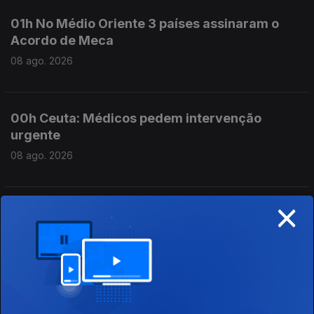
01h No Médio Oriente 3 países assinaram o
Acordo de Meca
08 ago. 2026
00h Ceuta: Médicos pedem intervenção
urgente
08 ago. 2026
×
23h Já está em vigor o controlo nas fronteiras
espanholas
07 ago. 2026
21h Espanha: Controlos fronteiriços a viajantes