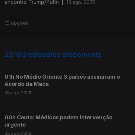
encontro Trump/Putin
|
13 ago. 2025
opções
26193
episódios disponíveis
947372
947283
01h No Médio Oriente 3 países assinaram o
Acordo de Meca
08 ago. 2026
00h Ceuta: Médicos pedem intervenção
urgente
08 ago. 2026