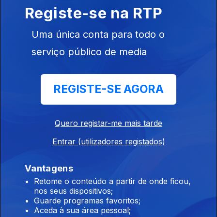
reapreciações dos exames
Registe-se na RTP
07 ago. 2026
Uma única conta para todo o
serviço público de media
15h Algumas escolas já comecaram a receber
os resultados das reapreciações
REGISTE-SE AGORA
07 ago. 2026
Quero registar-me mais tarde
14h IL considera que Luís Neves não tem
condições para continuar no cargo
Entrar (utilizadores registados)
07 ago. 2026
Vantagens
Retome o conteúdo a partir de onde ficou,
nos seus dispositivos;
13h Livre pede a Montenegro que se pronuncie
Guarde programas favoritos;
sobre auditoria aos mandatos de Luís Neves
Aceda à sua área pessoal;