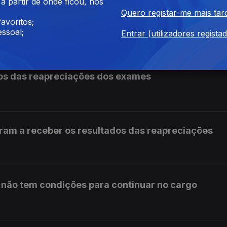
 partir de onde ficou, nos
Quero registar-me mais tar
avoritos;
mulgada com aviso do Presidente
ssoal;
Entrar (utilizadores regista
os das reapreciações dos exames
ram a receber os resultados das reapreciações
s não tem condições para continuar no cargo