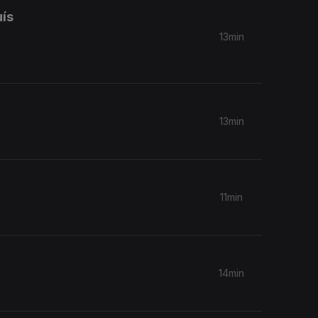
uís
13min
13min
11min
14min