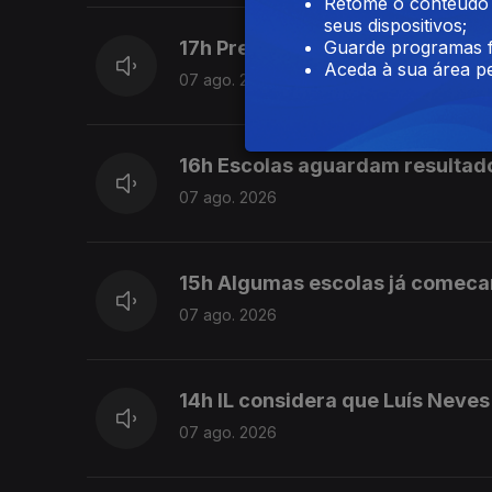
Retome o conteúdo a
seus dispositivos;
Guarde programas f
17h Prestação Social Única pro
Aceda à sua área pe
07 ago. 2026
16h Escolas aguardam resultad
07 ago. 2026
15h Algumas escolas já comeca
07 ago. 2026
14h IL considera que Luís Neve
07 ago. 2026