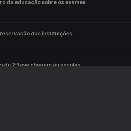
stro da educação sobre os exames
preservação das instituições
s da 2ªfase chegam às escolas
 educação diz que é um ano perdido
istro da educação sobre os exames