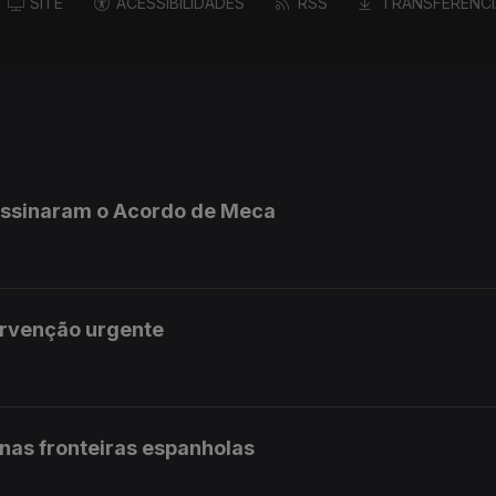
SITE
ACESSIBILIDADES
RSS
TRANSFERÊNCI
 assinaram o Acordo de Meca
ervenção urgente
 nas fronteiras espanholas