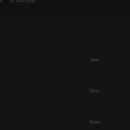
A
PARTILHA
9min
12min
10min