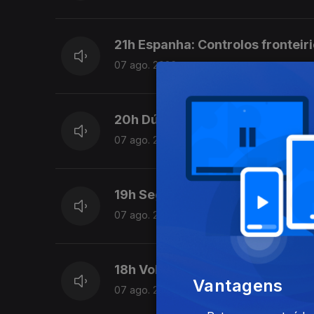
21h Espanha: Controlos fronteiri
07 ago. 2026
20h Dúvidas sobre lei do asilo 
07 ago. 2026
19h Seguro trava lei do retorno
07 ago. 2026
18h Volta: Rui Oliveira mantém 
Vantagens
07 ago. 2026