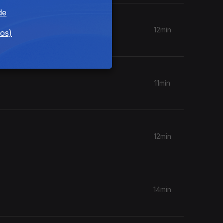
de
12min
dos)
11min
12min
14min