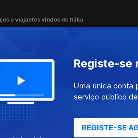
ços a viajantes vindos de Itália
enviadas para o Constitucional
Registe-se
Uma única conta 
 de estrangeiros
serviço público d
a camisola amarela
REGISTE-SE A