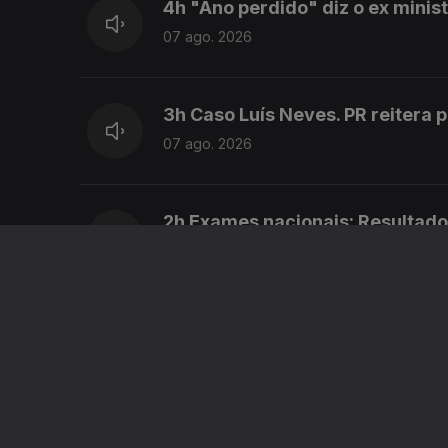
4h "Ano perdido" diz o ex mini
07 ago. 2026
3h Caso Luís Neves. PR reitera 
07 ago. 2026
2h Exames nacionais: Resultado
07 ago. 2026
01h Exames: Antigo ministro da
07 ago. 2026
00h "Ano perdido" diz o ex min