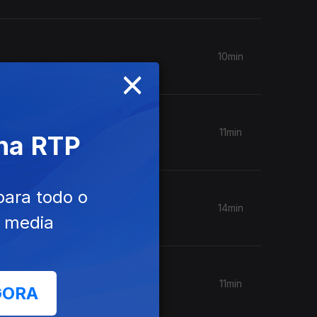
10min
×
11min
 na RTP
para todo o
14min
e media
11min
GORA