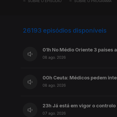
SOBRE O EPISÓDIO
SOBRE O PROGRAMA
26193
episódios disponíveis
947372
947283
01h No Médio Oriente 3 países
08 ago. 2026
00h Ceuta: Médicos pedem int
08 ago. 2026
23h Já está em vigor o controlo
07 ago. 2026