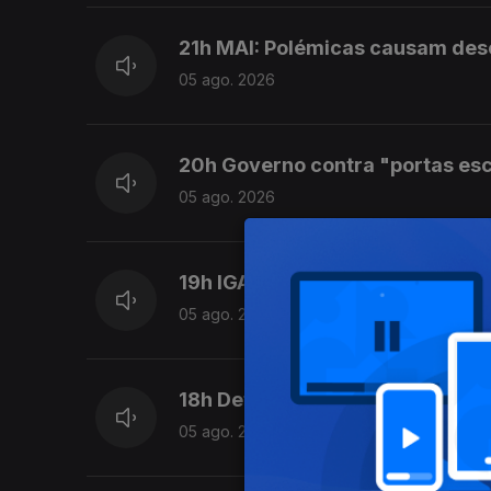
21h MAI: Polémicas causam desco
05 ago. 2026
20h Governo contra "portas es
05 ago. 2026
19h IGAS arquiva caso da grávi
05 ago. 2026
18h Detido por tráfico encontra
05 ago. 2026