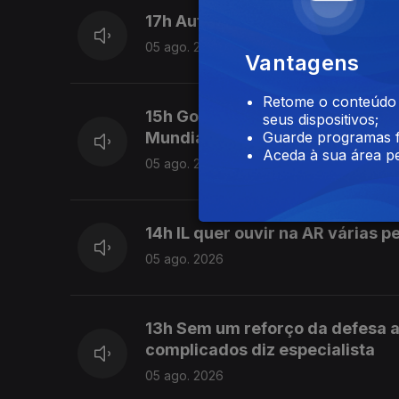
17h Autoridades apreenderam 
05 ago. 2026
Vantagens
Retome o conteúdo a
15h Governo não vê para já mot
seus dispositivos;
Mundial
Guarde programas f
Aceda à sua área pe
05 ago. 2026
14h IL quer ouvir na AR várias 
05 ago. 2026
13h Sem um reforço da defesa a
complicados diz especialista
05 ago. 2026