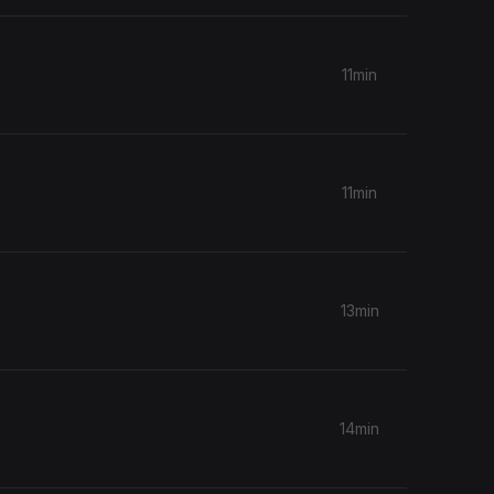
11min
11min
13min
14min