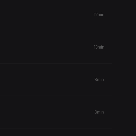
12min
13min
8min
8min