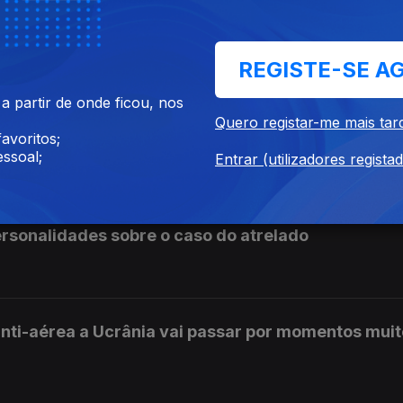
mais cocaína em 2026 do que em 2025
REGISTE-SE A
 partir de onde ficou, nos
ivos para o afastamento de Marrocos da organiza
Quero registar-me mais tar
avoritos;
ssoal;
Entrar (utilizadores regista
personalidades sobre o caso do atrelado
nti-aérea a Ucrânia vai passar por momentos mui