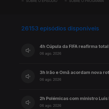
SOBRE O EPISÓDIO
SOBRE O PROGRAMA
26153
episódios disponíveis
947028
946917
4h Cúpula da FIFA reafirma total
06 ago. 2026
3h Irão e Omã acordam nova rot
06 ago. 2026
2h Polémicas com ministro Luís
06 ago. 2026