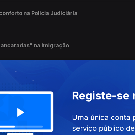
nforto na Polícia Judiciária
cancaradas" na imigração
da que perdeu o bebé em 2025
Registe-se
do morto em cela da PJ
Uma única conta 
serviço público d