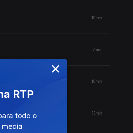
10min
7min
×
10min
 na RTP
13min
para todo o
e media