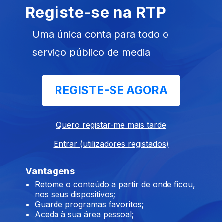
reapreciações dos exames
Registe-se na RTP
07 ago. 2026
Uma única conta para todo o
serviço público de media
15h Algumas escolas já comecaram a receber
os resultados das reapreciações
07 ago. 2026
REGISTE-SE AGORA
Quero registar-me mais tarde
14h IL considera que Luís Neves não tem
condições para continuar no cargo
Entrar (utilizadores registados)
07 ago. 2026
Vantagens
Retome o conteúdo a partir de onde ficou,
13h Livre pede a Montenegro que se pronuncie
nos seus dispositivos;
Guarde programas favoritos;
sobre auditoria aos mandatos de Luís Neves
Aceda à sua área pessoal;
07 ago. 2026