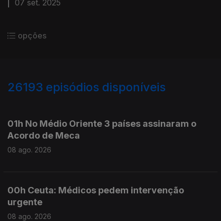
|
07 set. 2025
opções
26193
episódios disponíveis
947372
947283
01h No Médio Oriente 3 países assinaram o
Acordo de Meca
08 ago. 2026
00h Ceuta: Médicos pedem intervenção
urgente
08 ago. 2026