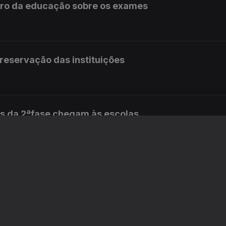
stro da educação sobre os exames
preservação das instituições
s da 2ªfase chegam às escolas
 educação diz que é um ano perdido
istro da educação sobre os exames