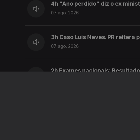
4h "Ano perdido" diz o ex mini
07 ago. 2026
3h Caso Luís Neves. PR reitera 
07 ago. 2026
2h Exames nacionais: Resultado
07 ago. 2026
01h Exames: Antigo ministro da
07 ago. 2026
00h "Ano perdido" diz o ex min