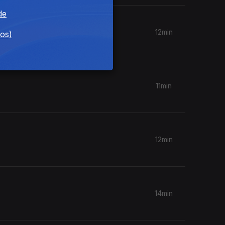
de
12min
dos)
11min
12min
14min