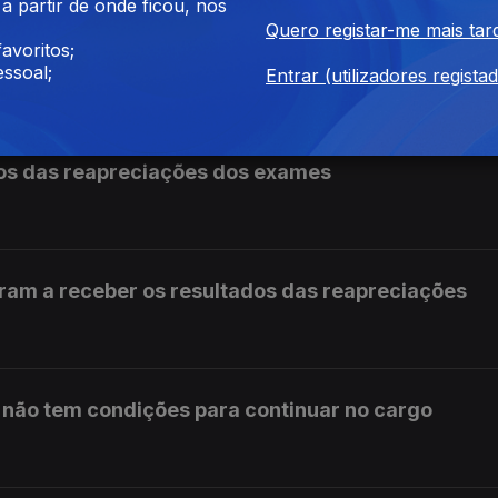
 partir de onde ficou, nos
Quero registar-me mais tar
avoritos;
mulgada com aviso do Presidente
ssoal;
Entrar (utilizadores regista
os das reapreciações dos exames
ram a receber os resultados das reapreciações
s não tem condições para continuar no cargo