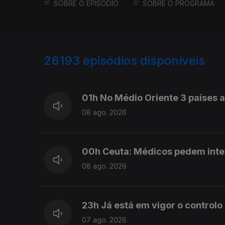
SOBRE O EPISÓDIO
SOBRE O PROGRAMA
26193
episódios disponíveis
947372
947283
01h No Médio Oriente 3 países
08 ago. 2026
00h Ceuta: Médicos pedem int
08 ago. 2026
23h Já está em vigor o controlo
07 ago. 2026