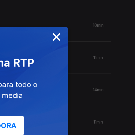
10min
×
11min
 na RTP
para todo o
14min
e media
11min
GORA