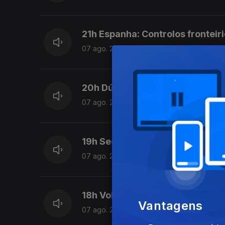
21h Espanha: Controlos fronteiri
07 ago. 2026
20h Dúvidas sobre lei do asilo 
07 ago. 2026
19h Seguro trava lei do retorno
07 ago. 2026
18h Volta: Rui Oliveira mantém 
Vantagens
07 ago. 2026