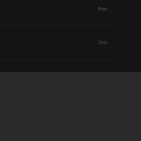
8min
7min
8min
9min