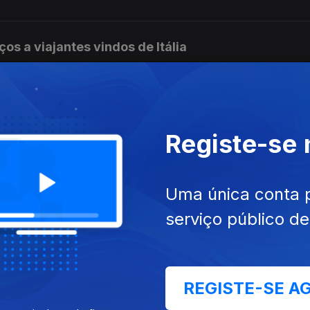
ços a viajantes vindos de Itália
enviadas para o Constitucional
Registe-se
Uma única conta 
 de estrangeiros
serviço público d
a camisola amarela
REGISTE-SE A