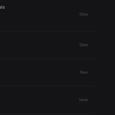
uís
13min
13min
11min
14min