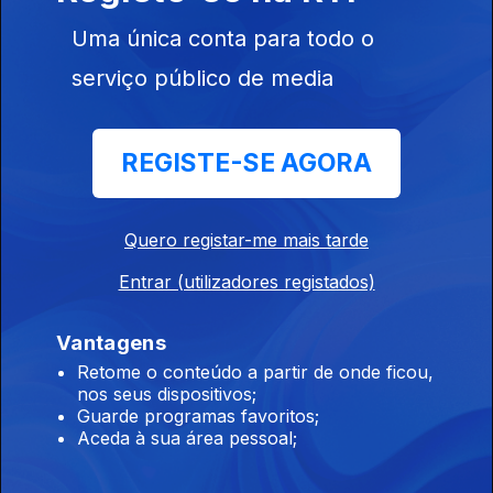
Uma única conta para todo o
00h Benfica empata 2-2 com Académico de
serviço público de media
Viseu
10 ago. 2026
REGISTE-SE AGORA
23h Luís Neves: críticas de Seguro sobre
incêndios são "alertas"
Quero registar-me mais tarde
09 ago. 2026
Entrar (utilizadores registados)
Vantagens
20h Estão dominados os fogos de Carrazeda e
Retome o conteúdo a partir de onde ficou,
Vila Pouca de Aguiar
nos seus dispositivos;
Guarde programas favoritos;
09 ago. 2026
Aceda à sua área pessoal;