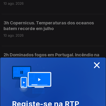
10 ago. 2026
3h Copernicus. Temperaturas dos oceanos
batem recorde em julho
10 ago. 2026
2h Dominados fogos em Portugal. Incêndio na
×
Andaluzia preocupa
10 ago. 2026
01h Marco Silva sobre o empate: Benfica não
foi eficaz
10 ago. 2026
Registe-se na RTP