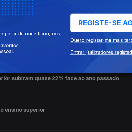
e se pronuncie sobre auditoria aos mandatos de L
REGISTE-SE A
 partir de onde ficou, nos
Quero registar-me mais tar
avoritos;
is de 10 cêntimos na próxima semana
ssoal;
Entrar (utilizadores regista
erior subiram quase 22% face ao ano passado
o ensino superior