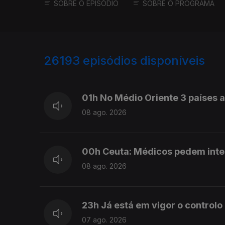
SOBRE O EPISÓDIO
SOBRE O PROGRAMA
26193
episódios disponíveis
947372
947283
947139
947080
01h No Médio Oriente 3 países
08 ago. 2026
00h Ceuta: Médicos pedem int
08 ago. 2026
23h Já está em vigor o controlo
07 ago. 2026