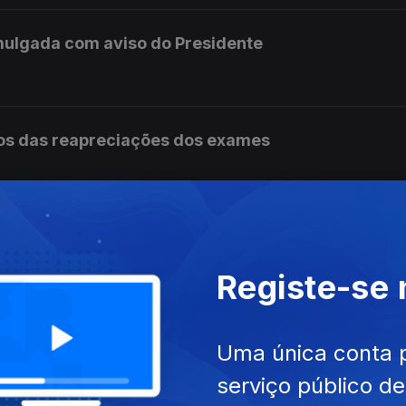
mulgada com aviso do Presidente
os das reapreciações dos exames
ram a receber os resultados das reapreciações
Registe-se
s não tem condições para continuar no cargo
Uma única conta 
serviço público d