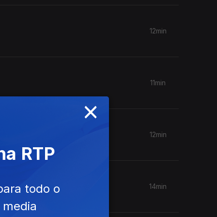
12min
11min
×
12min
 na RTP
para todo o
14min
e media