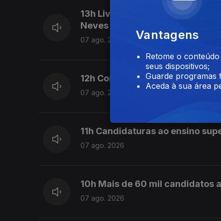
13h Livre pede a Montenegro qu
Neves
Vantagens
07 ago. 2026
Retome o conteúdo a
seus dispositivos;
Guarde programas f
12h Combustíveis vão baixar ma
Aceda à sua área pe
07 ago. 2026
11h Candidaturas ao ensino sup
07 ago. 2026
10h Mais de 60 mil candidatos a
07 ago. 2026