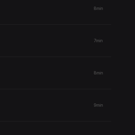
8min
7min
8min
9min