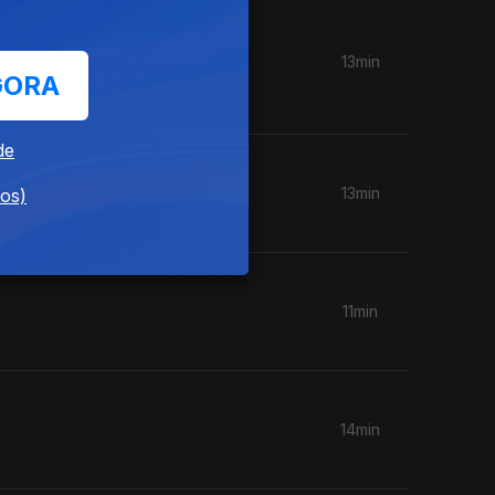
uís
13min
GORA
de
13min
dos)
11min
14min