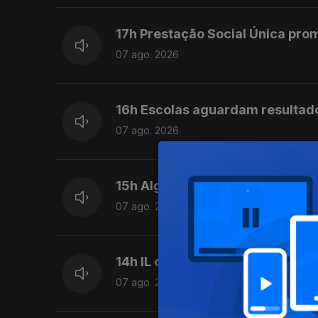
17h Prestação Social Única pro
07 ago. 2026
16h Escolas aguardam resultad
07 ago. 2026
15h Algumas escolas já comeca
07 ago. 2026
14h IL considera que Luís Neve
07 ago. 2026