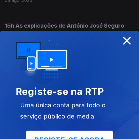
08 ago. 2026
15h As explicações de António José Seguro
×
08 ago. 2026
14h Queda de aeronave faz 1 morto
08 ago. 2026
Registe-se na RTP
13h PR: Cooperação e entreajuda são mais
fortes do que egoísmos
Uma única conta para todo o
08 ago. 2026
serviço público de media
12h Aeronave cai no Aeródromo de Portimão.