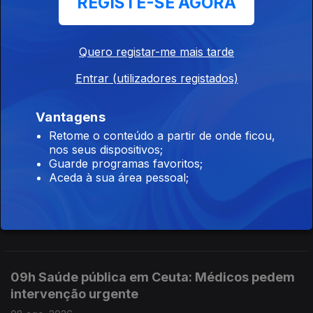
REGISTE-SE AGORA
Piloto morreu
08 ago. 2026
Quero registar-me mais tarde
Entrar (utilizadores registados)
11h Hong Kong: Incêndio que causou 168
mortos começou com beata
Vantagens
08 ago. 2026
Retome o conteúdo a partir de onde ficou,
nos seus dispositivos;
Guarde programas favoritos;
Aceda à sua área pessoal;
10h Retorno: Chega considera irresponsável
envio do diploma ao TC
08 ago. 2026
09h Saúde pública em Ceuta: Médicos pedem
intervenção urgente