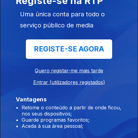
Registe-se na RTP
Uma única conta para todo o
21h Espanha: Controlos fronteiriços a viajantes
serviço público de media
vindos de Itália
07 ago. 2026
REGISTE-SE AGORA
20h Dúvidas sobre lei do asilo enviadas para o
Quero registar-me mais tarde
Constitucional
07 ago. 2026
Entrar (utilizadores registados)
Vantagens
19h Seguro trava lei do retorno de
Retome o conteúdo a partir de onde ficou,
nos seus dispositivos;
estrangeiros
Guarde programas favoritos;
07 ago. 2026
Aceda à sua área pessoal;