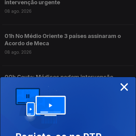
intervenção urgente
08 ago. 2026
01h No Médio Oriente 3 países assinaram o
Acordo de Meca
08 ago. 2026
00h Ceuta: Médicos pedem intervenção
×
urgente
08 ago. 2026
23h Já está em vigor o controlo nas fronteiras
espanholas
07 ago. 2026