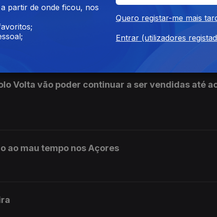
 partir de onde ficou, nos
Quero registar-me mais tar
s das Mulheres saúda penalizações para discrimin
avoritos;
ssoal;
Entrar (utilizadores regista
olo Volta vão poder continuar a ser vendidas até a
do ao mau tempo nos Açores
ira