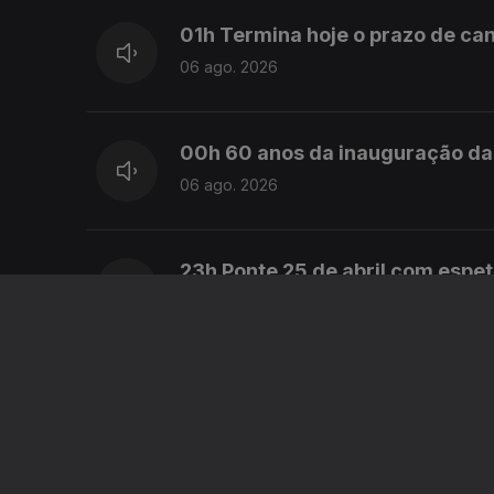
01h Termina hoje o prazo de can
06 ago. 2026
00h 60 anos da inauguração da 
06 ago. 2026
23h Ponte 25 de abril com espe
05 ago. 2026
22h Houve 3 detenções na ope
05 ago. 2026