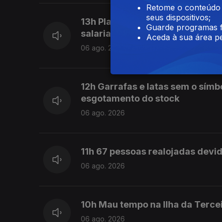
Retome o conteúdo a
seus dispositivos;
13h Plataforma para os Direito
Guarde programas f
salarial
Aceda à sua área pe
06 ago. 2026
12h Garrafas e latas sem o símb
esgotamento do stock
06 ago. 2026
11h 67 pessoas realojadas devi
06 ago. 2026
10h Mau tempo na Ilha da Terce
06 ago. 2026