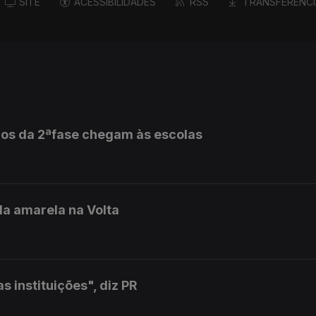
SITE
ACESSIBILIDADES
RSS
TRANSFERÊNCI
dos da 2ªfase chegam às escolas
la amarela na Volta
 instituições", diz PR