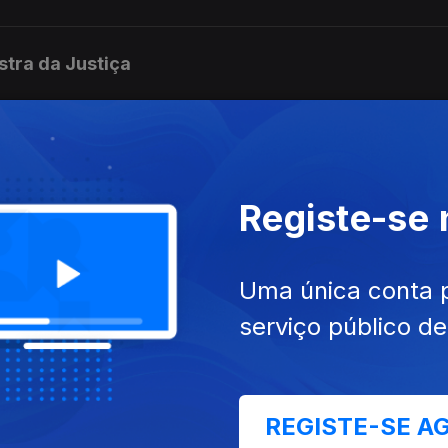
istra da Justiça
uditoria e avaliação interna à PJ
Registe-se
rmalidade diz responsável da região
Uma única conta 
serviço público d
elo Tribunal de Contas por infrações financeiras na
REGISTE-SE A