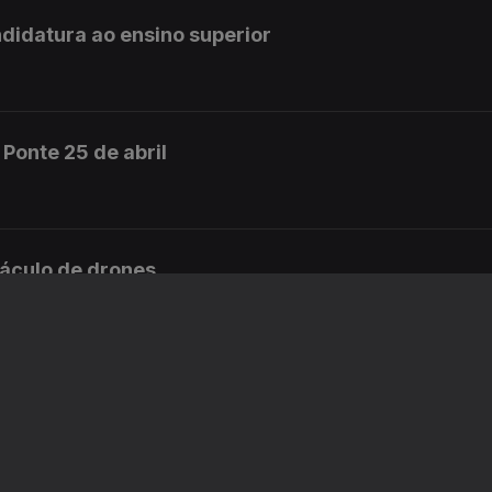
didatura ao ensino superior
Ponte 25 de abril
táculo de drones
ração SkyDrop