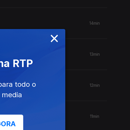
14min
×
13min
 na RTP
para todo o
12min
e media
 PJ
11min
GORA