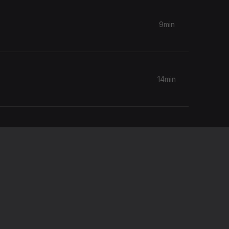
9min
14min
11min
10min