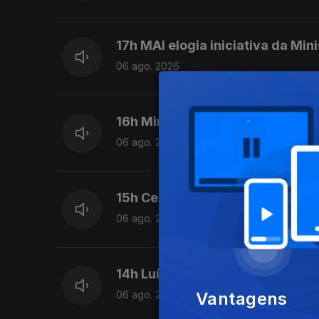
17h MAI elogia iniciativa da Min
06 ago. 2026
16h Ministra da Justiça ordena a
06 ago. 2026
15h Ceuta ainda não voltou à no
06 ago. 2026
14h Luís Neves vai ser julgado p
Vantagens
06 ago. 2026