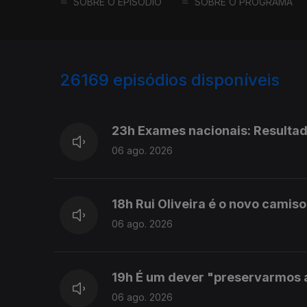
SOBRE O EPISÓDIO
SOBRE O PROGRAMA
26169
episódios disponíveis
947139
947080
23h Exames nacionais: Resulta
06 ago. 2026
18h Rui Oliveira é o novo camiso
06 ago. 2026
19h É um dever "preservarmos as
06 ago. 2026