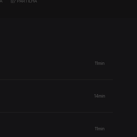
A
PARTILHA
11min
14min
11min