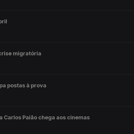
ril
rise migratória
opa postas à prova
da Carlos Paião chega aos cinemas