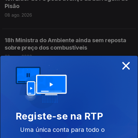
Pisão
08 ago. 2026
18h Ministra do Ambiente ainda sem reposta
sobre preço dos combustíveis
×
08 ago. 2026
17h Incêndio em Carrazeda de Ansiães
08 ago. 2026
Registe-se na RTP
16h PR defende mais proteção para crianças e
menores imigrantes
Uma única conta para todo o
08 ago. 2026