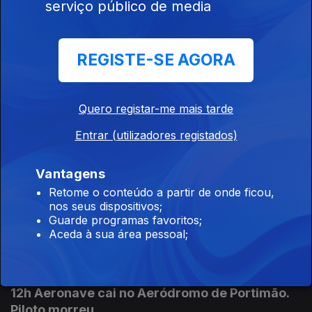
serviço público de media
15h As explicações de António José Seguro
REGISTE-SE AGORA
08 ago. 2026
Quero registar-me mais tarde
14h Queda de aeronave faz 1 morto
Entrar (utilizadores registados)
08 ago. 2026
Vantagens
Retome o conteúdo a partir de onde ficou,
13h PR: Cooperação e entreajuda são mais
nos seus dispositivos;
fortes do que egoísmos
Guarde programas favoritos;
Aceda à sua área pessoal;
08 ago. 2026
12h Aeronave cai no Aeródromo de Portimão.
Piloto morreu