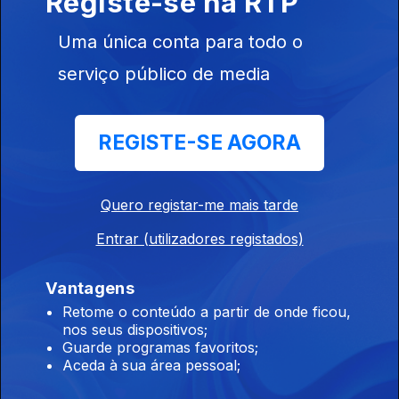
Registe-se na RTP
Uma única conta para todo o
23h Já está em vigor o controlo nas fronteiras
serviço público de media
espanholas
07 ago. 2026
REGISTE-SE AGORA
21h Espanha: Controlos fronteiriços a viajantes
Quero registar-me mais tarde
vindos de Itália
07 ago. 2026
Entrar (utilizadores registados)
Vantagens
20h Dúvidas sobre lei do asilo enviadas para o
Retome o conteúdo a partir de onde ficou,
nos seus dispositivos;
Constitucional
Guarde programas favoritos;
07 ago. 2026
Aceda à sua área pessoal;