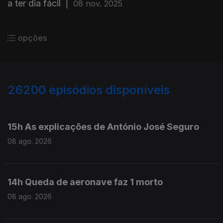
a ter dia fácil
|
08 nov. 2025
opções
26200
episódios disponíveis
947460
947298
15h As explicações de António José Seguro
08 ago. 2026
14h Queda de aeronave faz 1 morto
08 ago. 2026