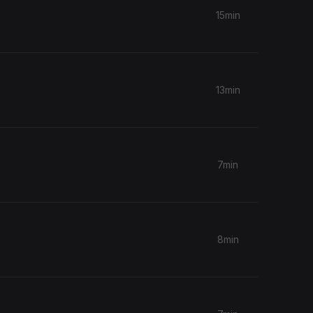
15min
13min
7min
8min