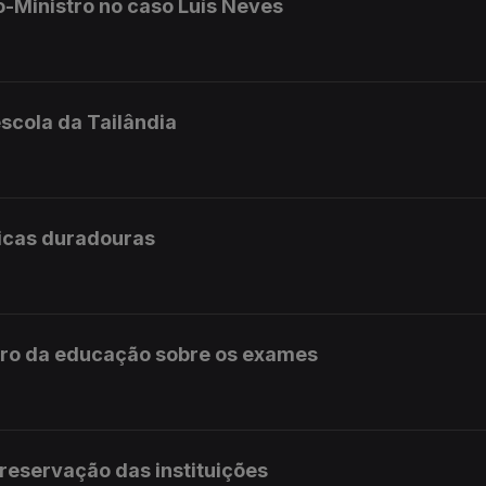
o-Ministro no caso Luís Neves
scola da Tailândia
licas duradouras
stro da educação sobre os exames
preservação das instituições