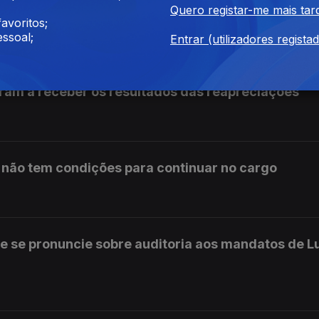
Quero registar-me mais tar
os das reapreciações dos exames
avoritos;
ssoal;
Entrar (utilizadores regista
ram a receber os resultados das reapreciações
s não tem condições para continuar no cargo
e se pronuncie sobre auditoria aos mandatos de L