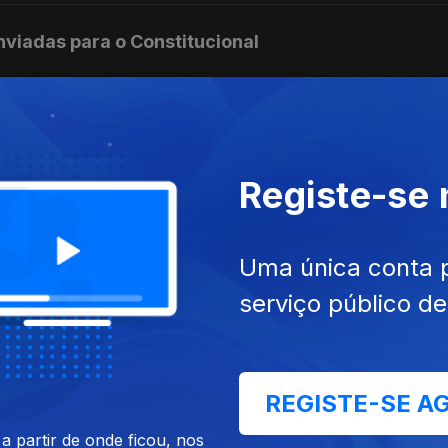
enviadas para o Constitucional
 de estrangeiros
Registe-se
a camisola amarela
Uma única conta 
serviço público d
mulgada com aviso do Presidente
REGISTE-SE A
 partir de onde ficou, nos