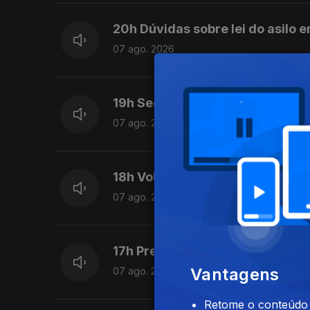
20h Dúvidas sobre lei do asilo 
07 ago. 2026
19h Seguro trava lei do retorno
07 ago. 2026
18h Volta: Rui Oliveira mantém 
07 ago. 2026
17h Prestação Social Única pro
Vantagens
07 ago. 2026
Retome o conteúdo a