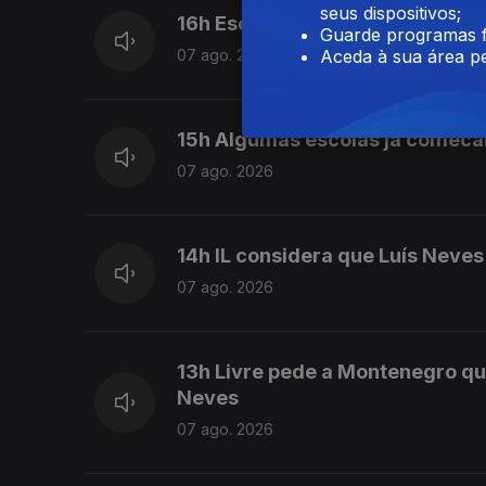
seus dispositivos;
16h Escolas aguardam resultad
Guarde programas f
Aceda à sua área pe
07 ago. 2026
15h Algumas escolas já comeca
07 ago. 2026
14h IL considera que Luís Neve
07 ago. 2026
13h Livre pede a Montenegro qu
Neves
07 ago. 2026