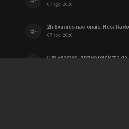
07 ago. 2026
2h Exames nacionais: Resultado
07 ago. 2026
01h Exames: Antigo ministro da
07 ago. 2026
00h "Ano perdido" diz o ex min
07 ago. 2026
23h Exames nacionais: Resulta
06 ago. 2026