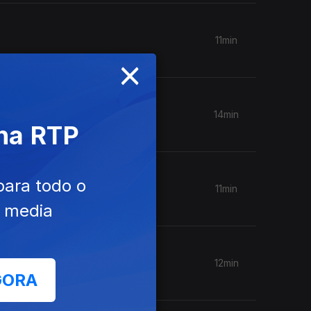
11min
×
14min
 na RTP
para todo o
11min
e media
12min
GORA