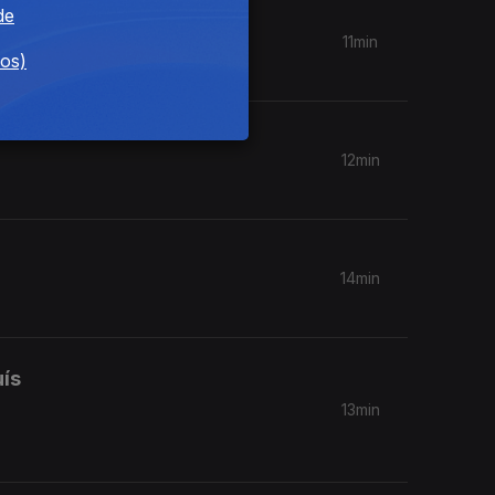
de
11min
dos)
12min
14min
uís
13min