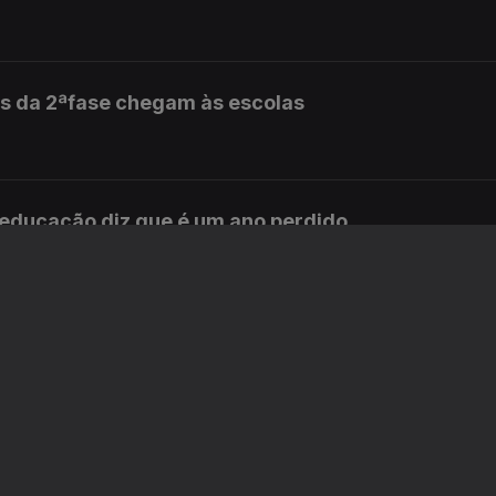
s da 2ªfase chegam às escolas
 educação diz que é um ano perdido
istro da educação sobre os exames
dos da 2ªfase chegam às escolas