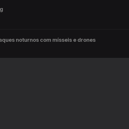
ig
ataques noturnos com mísseis e drones
menos 15 mortos em Kiev
a começa hoje em Lisboa