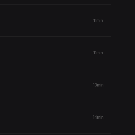
11min
11min
13min
14min