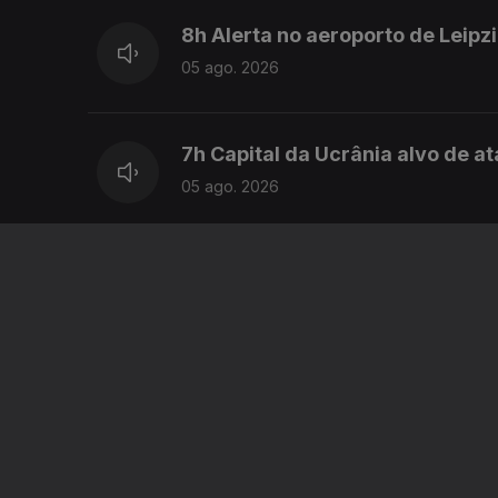
8h Alerta no aeroporto de Leipz
05 ago. 2026
7h Capital da Ucrânia alvo de 
05 ago. 2026
6h Ataques russos fazem pelo 
05 ago. 2026
5h Volta a Portugal em biciclet
05 ago. 2026