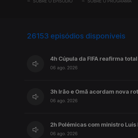
SOBRE O EPISÓDIO
SOBRE O PROGRAMA
26153
episódios disponíveis
947028
946917
4h Cúpula da FIFA reafirma total
06 ago. 2026
3h Irão e Omã acordam nova rot
06 ago. 2026
2h Polémicas com ministro Luís
06 ago. 2026