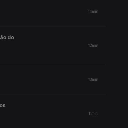
14min
ção do
12min
13min
tos
11min