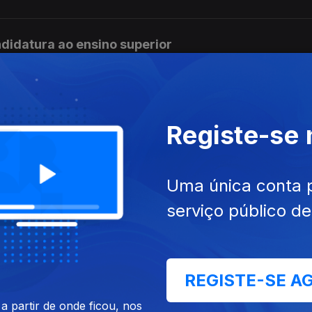
didatura ao ensino superior
Ponte 25 de abril
Registe-se
Uma única conta 
táculo de drones
serviço público d
ração SkyDrop
REGISTE-SE A
 partir de onde ficou, nos