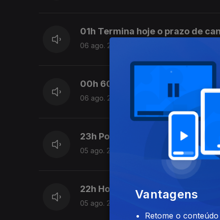
01h Termina hoje o prazo de can
06 ago. 2026
00h 60 anos da inauguração da 
06 ago. 2026
23h Ponte 25 de abril com espe
05 ago. 2026
22h Houve 3 detenções na ope
Vantagens
05 ago. 2026
Retome o conteúdo a