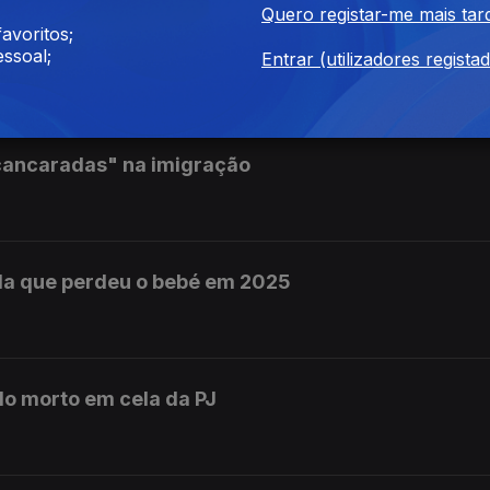
Quero registar-me mais tar
avoritos;
nforto na Polícia Judiciária
ssoal;
Entrar (utilizadores regista
cancaradas" na imigração
da que perdeu o bebé em 2025
do morto em cela da PJ