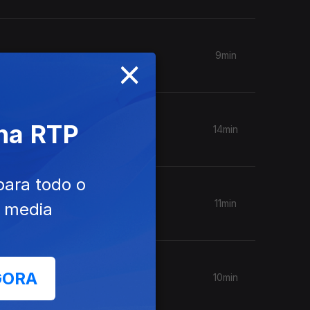
×
9min
 na RTP
14min
para todo o
11min
e media
GORA
10min