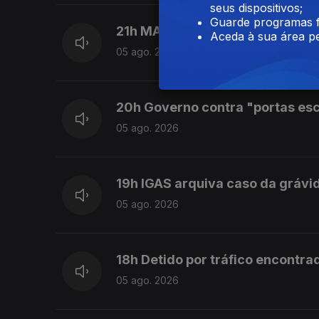
seus dispositivos;
Guarde programas f
21h MAI: Polémicas causam desco
Aceda à sua área pe
05 ago. 2026
20h Governo contra "portas es
05 ago. 2026
19h IGAS arquiva caso da grávi
05 ago. 2026
18h Detido por tráfico encontra
05 ago. 2026