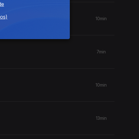
de
dos)
10min
7min
10min
13min