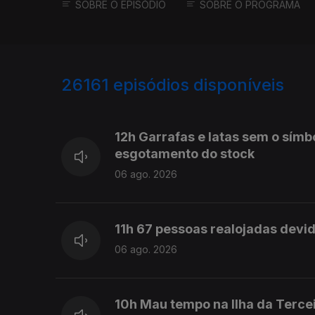
SOBRE O EPISÓDIO
SOBRE O PROGRAMA
26161
episódios disponíveis
947105
946970
12h Garrafas e latas sem o símb
esgotamento do stock
06 ago. 2026
11h 67 pessoas realojadas devi
06 ago. 2026
10h Mau tempo na Ilha da Terce