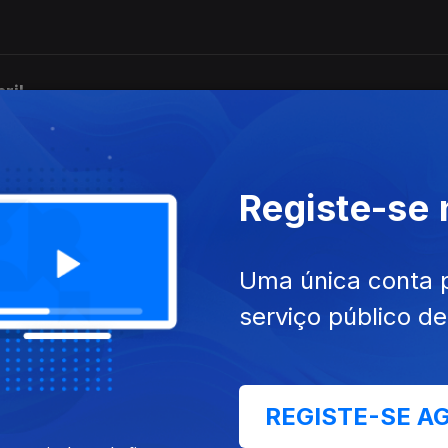
ril
Registe-se
rise migratória
Uma única conta 
opa postas à prova
serviço público d
REGISTE-SE A
da Carlos Paião chega aos cinemas