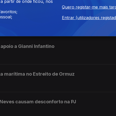
 partir de onde ficou, nos
Quero registar-me mais tar
avoritos;
ssoal;
Entrar (utilizadores regista
ngo na aldeia de Cem Soldos
 apoio a Gianni Infantino
a marítima no Estreito de Ormuz
 Neves causam desconforto na PJ