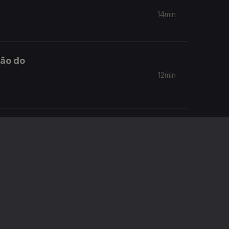
14min
ção do
12min
13min
tos
11min