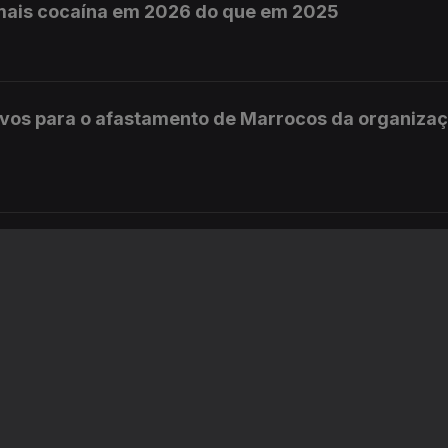
mais cocaína em 2026 do que em 2025
ivos para o afastamento de Marrocos da organiza
personalidades sobre o caso do atrelado
nti-aérea a Ucrânia vai passar por momentos mui