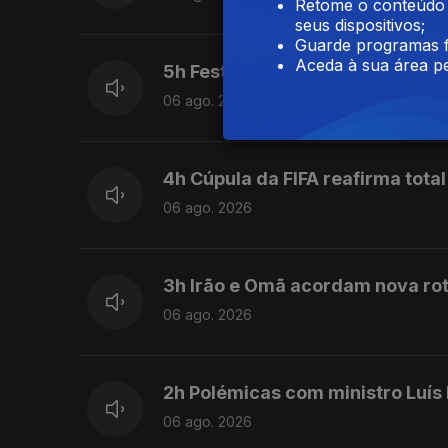
Retome o conteúdo a
seus dispositivos;
Guarde programas f
Aceda à sua área pe
5h Festival Bons Sons até domi
06 ago. 2026
4h Cúpula da FIFA reafirma total
06 ago. 2026
3h Irão e Omã acordam nova rot
06 ago. 2026
2h Polémicas com ministro Luís
06 ago. 2026