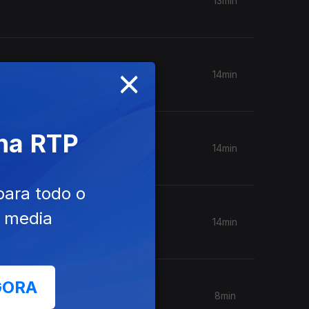
13min
×
14min
 na RTP
14min
para todo o
e media
14min
GORA
8min