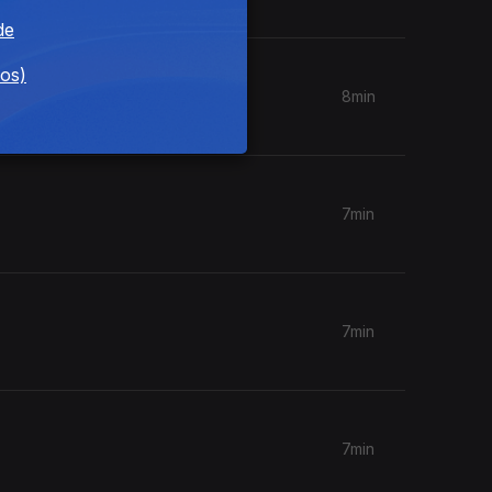
de
dos)
8min
7min
7min
7min